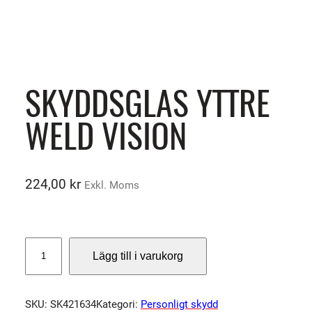
SKYDDSGLAS YTTRE
WELD VISION
224,00
kr
Exkl. Moms
S
Lägg till i varukorg
K
Y
D
SKU:
SK421634
Kategori:
Personligt skydd
D