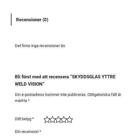
S
G
Recensioner (0)
L
A
S
Y
Det finns inga recensioner än.
T
T
R
E
Bli först med att recensera ”SKYDDSGLAS YTTRE
W
WELD VISION”
E
L
Din e-postadress kommer inte publiceras.
Obligatoriska fält är
märkta
*
D
V
I
Ditt betyg
*
S
I
Din recension
*