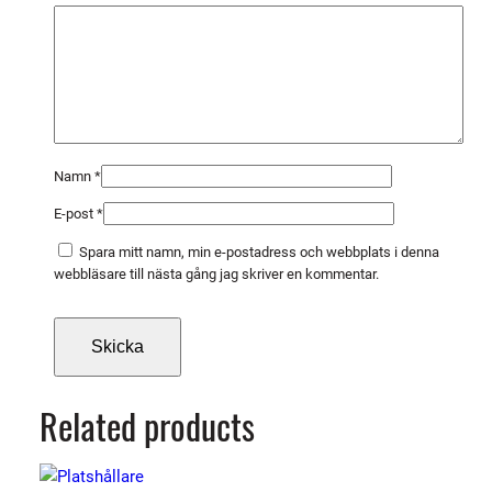
O
N
m
ä
n
g
d
Namn
*
E-post
*
Spara mitt namn, min e-postadress och webbplats i denna
webbläsare till nästa gång jag skriver en kommentar.
Related products