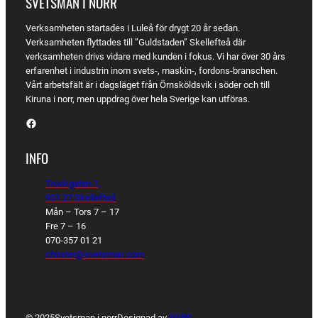
SVETSMAN I NORR
Verksamheten startades i Luleå för drygt 20 år sedan.
Verksamheten flyttades till ”Guldstaden” Skellefteå där
verksamheten drivs vidare med kunden i fokus. Vi har över 30 års
erfarenhet i industrin inom svets-, maskin-, fordons-branschen.
Vårt arbetsfält är i dagsläget från Örnsköldsvik i söder och till
Kiruna i norr, men uppdrag över hela Sverige kan utföras.
Facebook
INFO
Truckgatan 1,
931 27 Skellefteå
Mån – Tors 7 – 17
Fre 7 – 16
070-357 01 21
christer@svetsman.com
© 2025
Svetsman i norr
Designad av
SNPS