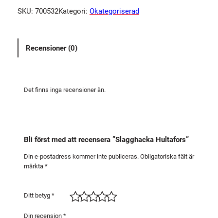
g
SKU:
700532
Kategori:
Okategoriserad
g
h
a
Recensioner (0)
c
k
a
H
Det finns inga recensioner än.
u
l
t
a
Bli först med att recensera ”Slagghacka Hultafors”
f
o
Din e-postadress kommer inte publiceras.
Obligatoriska fält är
märkta
*
r
s
m
Ditt betyg
*
ä
n
Din recension
*