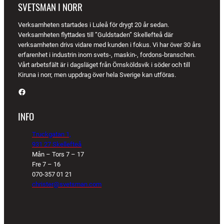
SVETSMAN I NORR
Verksamheten startades i Luleå för drygt 20 år sedan.
Verksamheten flyttades till ”Guldstaden” Skellefteå där
verksamheten drivs vidare med kunden i fokus. Vi har över 30 års
erfarenhet i industrin inom svets-, maskin-, fordons-branschen.
Vårt arbetsfält är i dagsläget från Örnsköldsvik i söder och till
Kiruna i norr, men uppdrag över hela Sverige kan utföras.
Facebook
INFO
Truckgatan 1,
931 27 Skellefteå
Mån – Tors 7 – 17
Fre 7 – 16
070-357 01 21
christer@svetsman.com