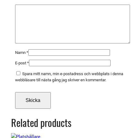
g
d
Namn
*
E-post
*
Spara mitt namn, min e-postadress och webbplats i denna
webbläsare till nästa gång jag skriver en kommentar.
Related products