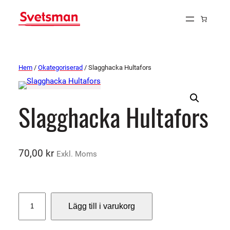
Hem
/
Okategoriserad
/ Slagghacka Hultafors
Slagghacka Hultafors
70,00
kr
Exkl. Moms
S
Lägg till i varukorg
l
a