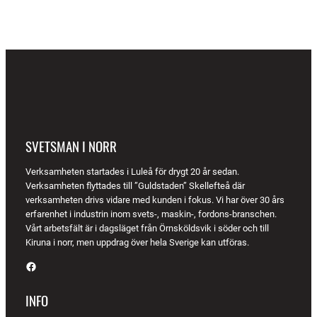
SVETSMAN I NORR
Verksamheten startades i Luleå för drygt 20 år sedan.
Verksamheten flyttades till ”Guldstaden” Skellefteå där
verksamheten drivs vidare med kunden i fokus. Vi har över 30 års
erfarenhet i industrin inom svets-, maskin-, fordons-branschen.
Vårt arbetsfält är i dagsläget från Örnsköldsvik i söder och till
Kiruna i norr, men uppdrag över hela Sverige kan utföras.
Facebook
INFO