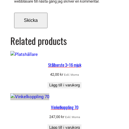
S
webbläsare till nästa gång jag skriver en kommentar.
T
)
m
ä
n
Related products
g
d
Stålborste 3×16 mjuk
42,00
kr
Exkl. Moms
Lägg till i varukorg
Vinkelkoppling 70
247,00
kr
Exkl. Moms
Lägg till i varukorg