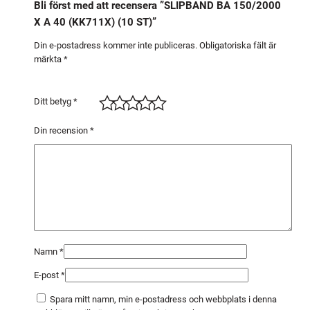
Bli först med att recensera ”SLIPBAND BA 150/2000
0
X A 40 (KK711X) (10 ST)”
0
0
Din e-postadress kommer inte publiceras.
Obligatoriska fält är
märkta
*
X
A
4
Ditt betyg
*
0
(
Din recension
*
K
K
7
1
1
X
)
Namn
*
(
E-post
*
1
0
Spara mitt namn, min e-postadress och webbplats i denna