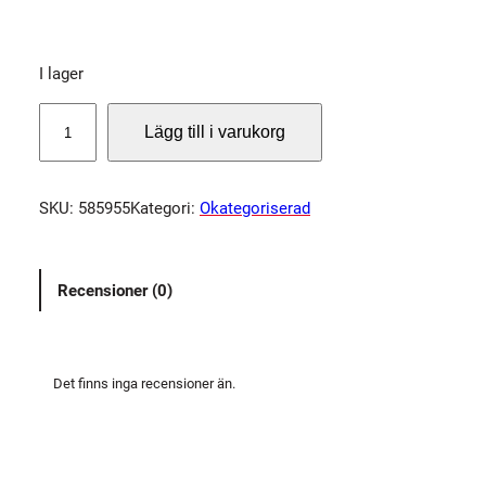
I lager
S
Lägg till i varukorg
L
I
P
SKU:
585955
Kategori:
Okategoriserad
B
A
N
Recensioner (0)
D
B
A
1
Det finns inga recensioner än.
5
0
/
2