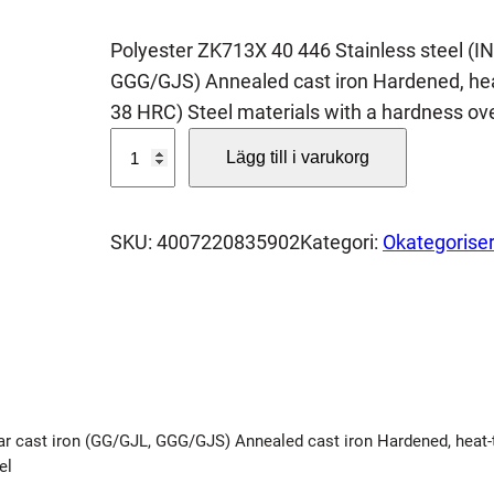
Polyester ZK713X 40 446 Stainless steel (I
GGG/GJS) Annealed cast iron Hardened, hea
38 HRC) Steel materials with a hardness ove
S
Lägg till i varukorg
l
i
p
SKU:
4007220835902
Kategori:
Okategorise
b
a
n
d
B
A
ar cast iron (GG/GJL, GGG/GJS) Annealed cast iron Hardened, heat
7
el
5