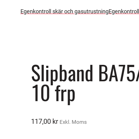
Egenkontroll skär och gasutrustning
Egenkontrol
Slipband BA75
10 frp
117,00
kr
Exkl. Moms