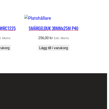
L WRC1225
SMÄRGELDUK 38MMx25M P40
256,00
kr
l. Moms
Exkl. Moms
arukorg
Lägg till i varukorg