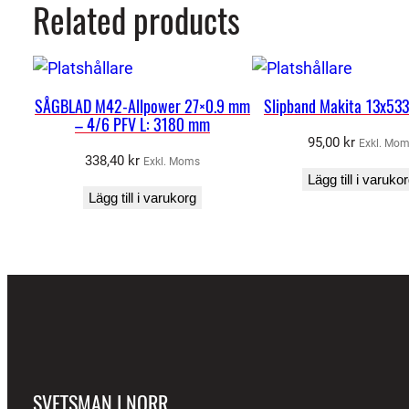
Related products
SÅGBLAD M42-Allpower 27×0.9 mm
Slipband Makita 13x5
– 4/6 PFV L: 3180 mm
95,00
kr
Exkl. Mo
338,40
kr
Exkl. Moms
Lägg till i varuko
Lägg till i varukorg
SVETSMAN I NORR