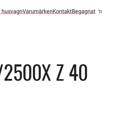
l husvagn
Varumärken
Kontakt
Begagnat
/2500X Z 40