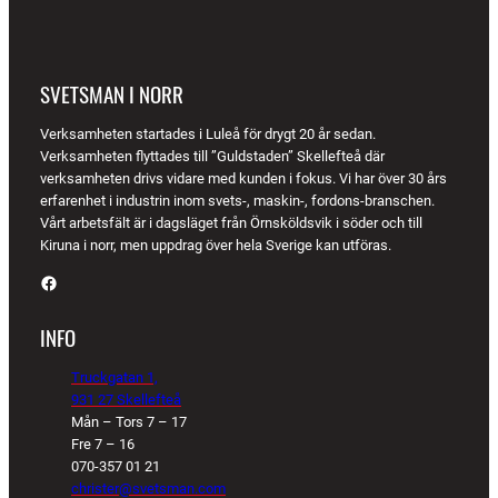
SVETSMAN I NORR
Verksamheten startades i Luleå för drygt 20 år sedan.
Verksamheten flyttades till ”Guldstaden” Skellefteå där
verksamheten drivs vidare med kunden i fokus. Vi har över 30 års
erfarenhet i industrin inom svets-, maskin-, fordons-branschen.
Vårt arbetsfält är i dagsläget från Örnsköldsvik i söder och till
Kiruna i norr, men uppdrag över hela Sverige kan utföras.
Facebook
INFO
Truckgatan 1,
931 27 Skellefteå
Mån – Tors 7 – 17
Fre 7 – 16
070-357 01 21
christer@svetsman.com