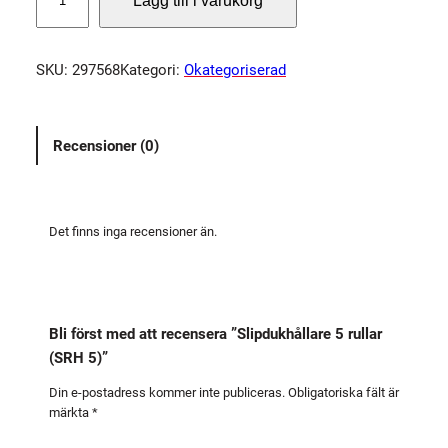
Lägg till i varukorg
l
i
p
SKU:
297568
Kategori:
Okategoriserad
d
u
k
Recensioner (0)
h
å
l
l
Det finns inga recensioner än.
a
r
e
5
Bli först med att recensera ”Slipdukhållare 5 rullar
r
(SRH 5)”
u
l
Din e-postadress kommer inte publiceras.
Obligatoriska fält är
märkta
*
l
a