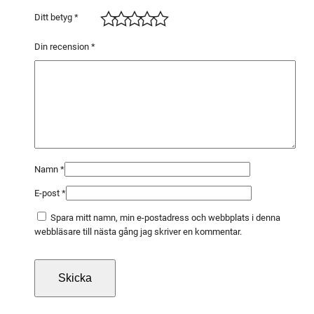
r
Ditt betyg
*
(
S
Din recension
*
R
H
5
)
m
ä
n
Namn
*
g
E-post
*
d
Spara mitt namn, min e-postadress och webbplats i denna
webbläsare till nästa gång jag skriver en kommentar.