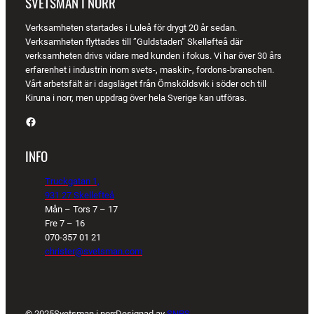
SVETSMAN I NORR
Verksamheten startades i Luleå för drygt 20 år sedan.
Verksamheten flyttades till ”Guldstaden” Skellefteå där
verksamheten drivs vidare med kunden i fokus. Vi har över 30 års
erfarenhet i industrin inom svets-, maskin-, fordons-branschen.
Vårt arbetsfält är i dagsläget från Örnsköldsvik i söder och till
Kiruna i norr, men uppdrag över hela Sverige kan utföras.
Facebook
INFO
Truckgatan 1,
931 27 Skellefteå
Mån – Tors 7 – 17
Fre 7 – 16
070-357 01 21
christer@svetsman.com
© 2025
Svetsman i norr
Designad av
SNPS