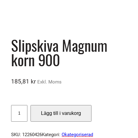
Slipskiva Magnum
korn 900
185,81
kr
Exkl. Moms
S
Lägg till i varukorg
l
i
p
SKU:
12260426
Kategori:
Okategoriserad
s