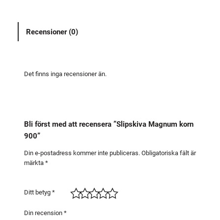
k
i
Recensioner (0)
v
a
M
a
Det finns inga recensioner än.
g
n
u
m
Bli först med att recensera ”Slipskiva Magnum korn
k
900”
o
r
Din e-postadress kommer inte publiceras.
Obligatoriska fält är
märkta
*
n
9
0
Ditt betyg
*
0
m
Din recension
*