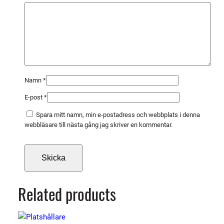
ä
n
g
d
Namn
*
E-post
*
Spara mitt namn, min e-postadress och webbplats i denna
webbläsare till nästa gång jag skriver en kommentar.
Related products