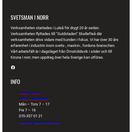
SVETSMAN I NORR
Verksamheten startades i Luleå för drygt 20 år sedan.
Verksamheten flyttades till ”Guldstaden” Skellefteå där
verksamheten drivs vidare med kunden i fokus. Vi har över 30 års
erfarenhet i industrin inom svets-, maskin-, fordons-branschen.
Vårt arbetsfält är i dagsläget från Örnsköldsvik i söder och till
Kiruna i norr, men uppdrag över hela Sverige kan utföras.
Facebook
INFO
Truckgatan 1,
931 27 Skellefteå
Mån – Tors 7 – 17
Fre 7 – 16
070-357 01 21
christer@svetsman.com