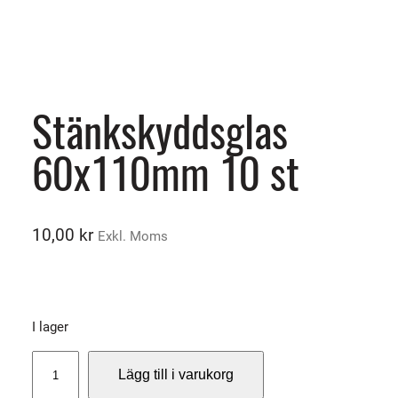
Stänkskyddsglas
60x110mm 10 st
10,00
kr
Exkl. Moms
I lager
S
Lägg till i varukorg
t