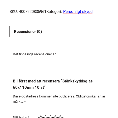
ä
n
SKU:
4007220835961
Kategori:
Personligt skydd
k
s
k
Recensioner (0)
y
d
d
s
Det finns inga recensioner än.
g
l
a
s
Bli först med att recensera ”Stänkskyddsglas
6
60x110mm 10 st”
0
x
Din e-postadress kommer inte publiceras.
Obligatoriska fält är
märkta
*
1
1
0
Ditt betyg
*