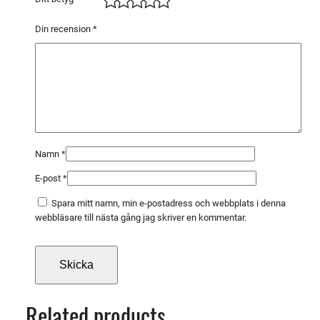
m
m
Din recension
*
1
0
s
t
m
ä
n
Namn
*
g
E-post
*
d
Spara mitt namn, min e-postadress och webbplats i denna
webbläsare till nästa gång jag skriver en kommentar.
Related products