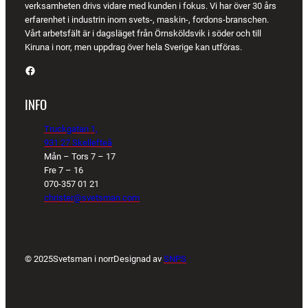
verksamheten drivs vidare med kunden i fokus. Vi har över 30 års
erfarenhet i industrin inom svets-, maskin-, fordons-branschen.
Vårt arbetsfält är i dagsläget från Örnsköldsvik i söder och till
Kiruna i norr, men uppdrag över hela Sverige kan utföras.
Facebook
INFO
Truckgatan 1,
931 27 Skellefteå
Mån – Tors 7 – 17
Fre 7 – 16
070-357 01 21
christer@svetsman.com
© 2025
Svetsman i norr
Designad av
SNPS