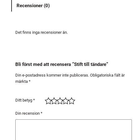
i
Recensioner (0)
l
l
t
ä
Det finns inga recensioner än.
n
d
a
r
Bli först med att recensera ”Stift till tändare”
e
m
Din e-postadress kommer inte publiceras.
Obligatoriska fält är
märkta
*
ä
n
g
Ditt betyg
*
d
Din recension
*