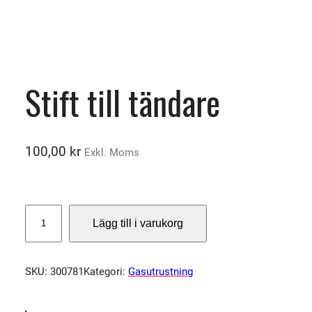
Stift till tändare
100,00
kr
Exkl. Moms
S
Lägg till i varukorg
t
i
f
SKU:
300781
Kategori:
Gasutrustning
t
t