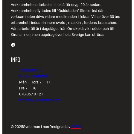
Verksamheten startades i Luleå för drygt 20 år sedan.
Verksamheten flyttades till ”Guldstaden” Skellefteå där
verksamheten drivs vidare med kunden i fokus. Vi har över 30 års
erfarenhet i industrin inom svets-, maskin-, fordons-branschen.
Vårt arbetsfält är i dagsläget från Örnsköldsvik i söder och till
Kiruna i norr, men uppdrag över hela Sverige kan utföras.
Facebook
INFO
Truckgatan 1,
931 27 Skellefteå
Mån – Tors 7 – 17
Fre 7 – 16
070-357 01 21
christer@svetsman.com
© 2025
Svetsman i norr
Designad av
SNPS