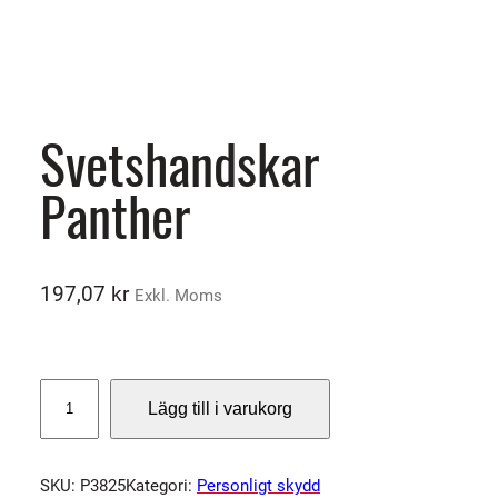
Svetshandskar
Panther
197,07
kr
Exkl. Moms
S
Lägg till i varukorg
v
e
t
SKU:
P3825
Kategori:
Personligt skydd
s