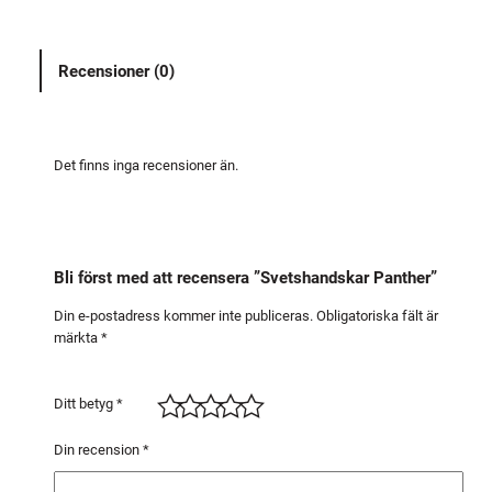
h
a
Recensioner (0)
n
d
s
k
Det finns inga recensioner än.
a
r
P
a
Bli först med att recensera ”Svetshandskar Panther”
n
t
Din e-postadress kommer inte publiceras.
Obligatoriska fält är
märkta
*
h
e
r
Ditt betyg
*
m
ä
Din recension
*
n