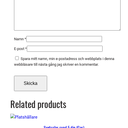
g
d
Namn
*
E-post
*
Spara mitt namn, min e-postadress och webbplats i denna
webbläsare till nästa gång jag skriver en kommentar.
Related products
Svetsglas rund 5 din (Gas)