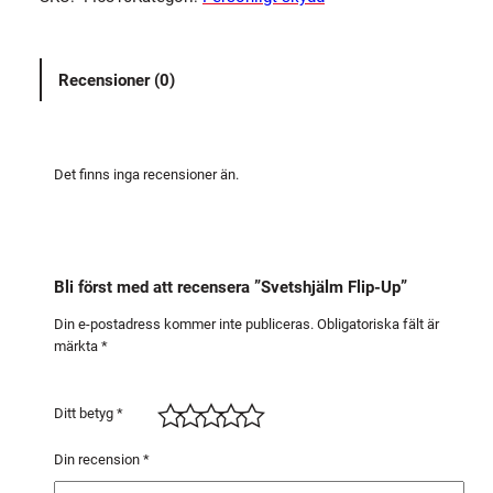
s
h
j
Recensioner (0)
ä
l
m
F
Det finns inga recensioner än.
l
i
p
-
Bli först med att recensera ”Svetshjälm Flip-Up”
U
p
Din e-postadress kommer inte publiceras.
Obligatoriska fält är
märkta
*
m
ä
n
Ditt betyg
*
g
d
Din recension
*