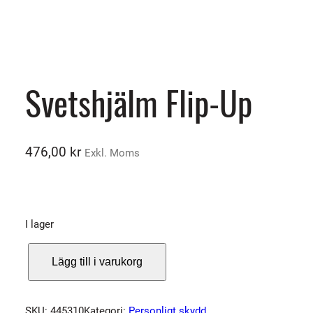
Svetshjälm Flip-Up
476,00
kr
Exkl. Moms
I lager
S
Lägg till i varukorg
v
e
t
SKU:
445310
Kategori:
Personligt skydd