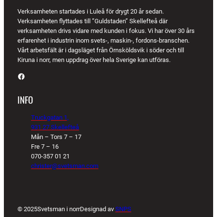
Verksamheten startades i Luleå för drygt 20 år sedan.
Verksamheten flyttades till ”Guldstaden” Skellefteå där
verksamheten drivs vidare med kunden i fokus. Vi har över 30 års
erfarenhet i industrin inom svets-, maskin-, fordons-branschen.
Vårt arbetsfält är i dagsläget från Örnsköldsvik i söder och till
Kiruna i norr, men uppdrag över hela Sverige kan utföras.
Facebook
INFO
Truckgatan 1,
931 27 Skellefteå
Mån – Tors 7 – 17
Fre 7 – 16
070-357 01 21
christer@svetsman.com
© 2025
Svetsman i norr
Designad av
SNPS