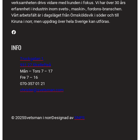
verksamheten drivs vidare med kunden i fokus. Vi har över 30 års
erfarenhet i industrin inom svets-, maskin-, fordons-branschen.
Vårt arbetsfält är i dagsläget från Örnsköldsvik i söder och till
Kiruna i norr, men uppdrag över hela Sverige kan utföras.
Facebook
INFO
Truckgatan 1,
931 27 Skellefteå
Mån – Tors 7 – 17
Fre 7 – 16
070-357 01 21
christer@svetsman.com
© 2025
Svetsman i norr
Designad av
SNPS