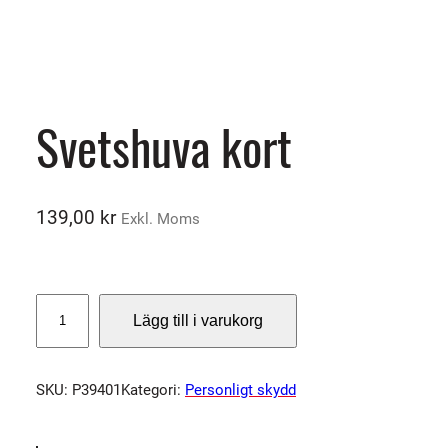
Svetshuva kort
139,00
kr
Exkl. Moms
S
Lägg till i varukorg
v
e
t
SKU:
P39401
Kategori:
Personligt skydd
s
h