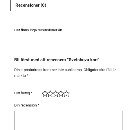
u
Recensioner (0)
v
a
k
o
Det finns inga recensioner än.
r
t
m
ä
Bli först med att recensera ”Svetshuva kort”
n
g
Din e-postadress kommer inte publiceras.
Obligatoriska fält är
märkta
*
d
Ditt betyg
*
Din recension
*