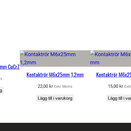
g
d
4mm CuCrZ
Kontaktrör M6x25mm 1,2mm
Kontaktrör M6x2
ms
22,00
kr
15,00
kr
Exkl. Moms
Exk
rg
Lägg till i varukorg
Lägg till i v