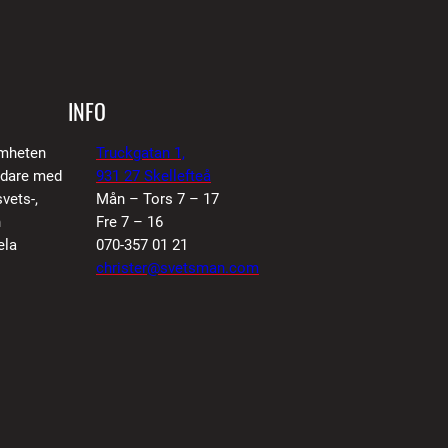
INFO
amheten
Truckgatan 1,
vidare med
931 27 Skellefteå
vets-,
Mån – Tors 7 – 17
n
Fre 7 – 16
ela
070-357 01 21
christer@svetsman.com