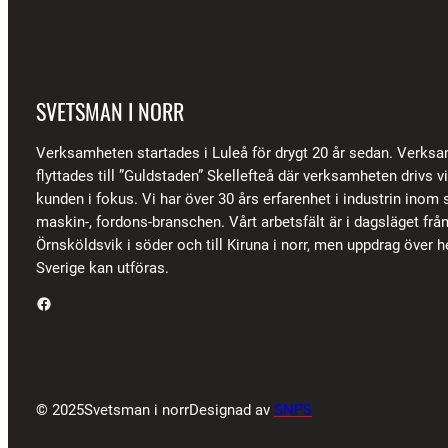
SVETSMAN I NORR
Verksamheten startades i Luleå för drygt 20 år sedan. Verks
flyttades till ”Guldstaden” Skellefteå där verksamheten drivs 
kunden i fokus. Vi har över 30 års erfarenhet i industrin inom s
maskin-, fordons-branschen. Vårt arbetsfält är i dagsläget frå
Örnsköldsvik i söder och till Kiruna i norr, men uppdrag över h
Sverige kan utföras.
Facebook
© 2025
Svetsman i norr
Designad av
SNPS