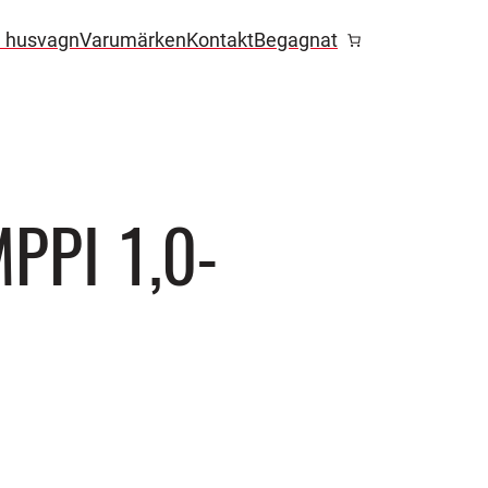
l husvagn
Varumärken
Kontakt
Begagnat
MPPI 1,0-