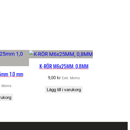
K-RÖR M6x25MM, 0,8MM
5mm 1,0 mm
9,00
kr
Exkl. Moms
l. Moms
Lägg till i varukorg
arukorg