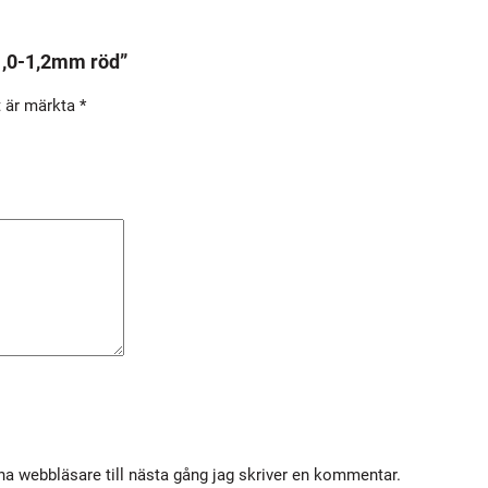
I
1
1,0-1,2mm röd”
,
t är märkta
*
0
-
1
,
2
m
m
r
ö
d
m
ä
n
a webbläsare till nästa gång jag skriver en kommentar.