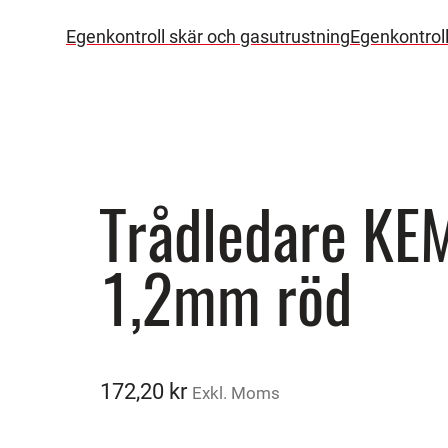
Egenkontroll skär och gasutrustning
Egenkontrol
Trådledare KE
1,2mm röd
172,20
kr
Exkl. Moms