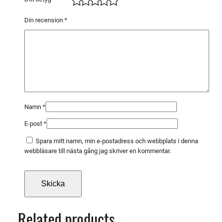
d
4
Din recension
*
,
5
m
m
ä
n
g
Namn
*
d
E-post
*
Spara mitt namn, min e-postadress och webbplats i denna
webbläsare till nästa gång jag skriver en kommentar.
Related products