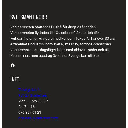
SVETSMAN I NORR
Verksamheten startades i Luleå för drygt 20 år sedan.
Verksamheten flyttades till ”Guldstaden” Skellefteå där
verksamheten drivs vidare med kunden i fokus. Vi har över 30 års
erfarenhet i industrin inom svets-, maskin-, fordons-branschen.
Vårt arbetsfält är i dagsläget från Örnsköldsvik i söder och till
Kiruna i norr, men uppdrag över hela Sverige kan utföras.
Facebook
INFO
Truckgatan 1,
931 27 Skellefteå
Mån – Tors 7 – 17
Fre 7 – 16
070-357 01 21
christer@svetsman.com