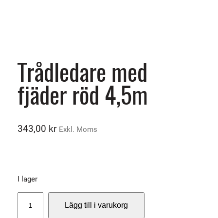
Trådledare med
fjäder röd 4,5m
343,00
kr
Exkl. Moms
I lager
T
Lägg till i varukorg
r