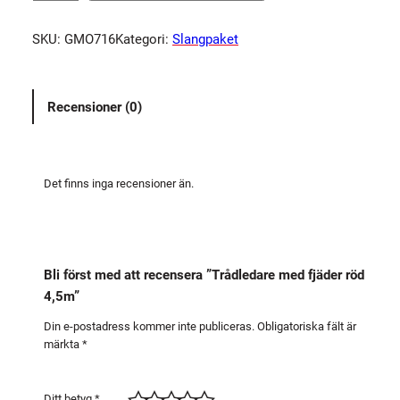
å
d
SKU:
GMO716
Kategori:
Slangpaket
l
e
d
Recensioner (0)
a
r
e
m
Det finns inga recensioner än.
e
d
f
j
Bli först med att recensera ”Trådledare med fjäder röd
ä
4,5m”
d
e
Din e-postadress kommer inte publiceras.
Obligatoriska fält är
märkta
*
r
r
ö
Ditt betyg
*