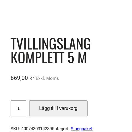
TVILLINGSLANG
KOMPLETT 5 M
869,00
kr
Exkl. Moms
T
Lägg till i varukorg
V
I
L
SKU:
4007430314239
Kategori:
Slangpaket
L