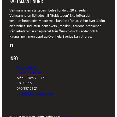
SVETSMAN I NORR
Verksamheten startades i Luleå för drygt 20 år sedan.
Verksamheten flyttades till ”Guldstaden” Skellefteå där
verksamheten drivs vidare med kunden i fokus. Vi har över 30 års
erfarenhet i industrin inom svets-, maskin-, fordons-branschen.
Vårt arbetsfält är i dagsläget från Örnsköldsvik i söder och till
Kiruna i norr, men uppdrag över hela Sverige kan utföras.
Facebook
INFO
Truckgatan 1,
931 27 Skellefteå
Mån – Tors 7 – 17
Fre 7 – 16
070-357 01 21
christer@svetsman.com
© 2025
Svetsman i norr
Designad av
SNPS