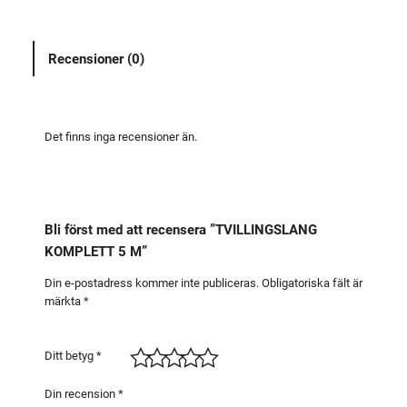
I
N
Recensioner (0)
G
S
L
A
Det finns inga recensioner än.
N
G
K
O
Bli först med att recensera ”TVILLINGSLANG
M
KOMPLETT 5 M”
P
L
Din e-postadress kommer inte publiceras.
Obligatoriska fält är
märkta
*
E
T
T
Ditt betyg
*
5
M
Din recension
*