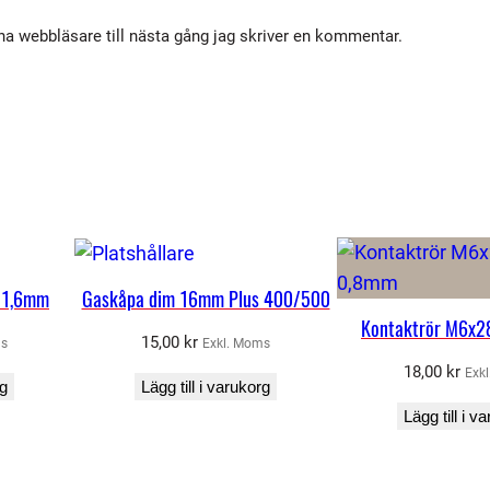
e
n
a webbläsare till nästa gång jag skriver en kommentar.
/
a
c
e
t
y
l
e
 1,6mm
Gaskåpa dim 16mm Plus 400/500
n
Kontaktrör M6x
6
15,00
kr
ms
Exkl. Moms
,
18,00
kr
Exk
rg
Lägg till i varukorg
3
Lägg till i v
m
m