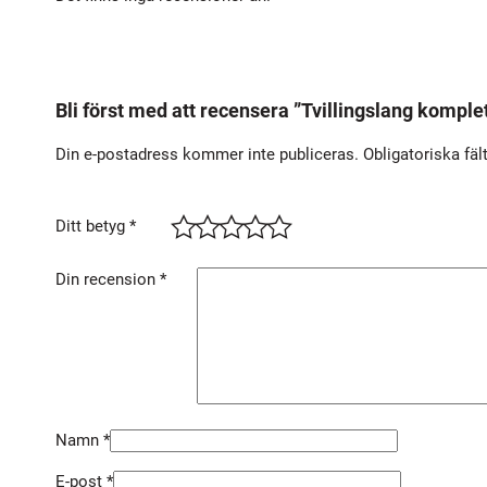
Bli först med att recensera ”Tvillingslang kompl
Din e-postadress kommer inte publiceras.
Obligatoriska fäl
Ditt betyg
*
Din recension
*
Namn
*
E-post
*