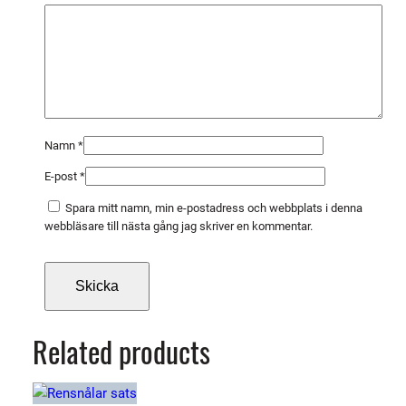
u
t
t
e
r
m
ä
Namn
*
n
E-post
*
g
d
Spara mitt namn, min e-postadress och webbplats i denna
webbläsare till nästa gång jag skriver en kommentar.
Related products