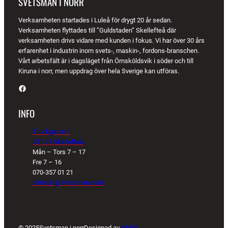
SVETSMAN I NORR
Verksamheten startades i Luleå för drygt 20 år sedan.
Verksamheten flyttades till ”Guldstaden” Skellefteå där
verksamheten drivs vidare med kunden i fokus. Vi har över 30 års
erfarenhet i industrin inom svets-, maskin-, fordons-branschen.
Vårt arbetsfält är i dagsläget från Örnsköldsvik i söder och till
Kiruna i norr, men uppdrag över hela Sverige kan utföras.
Facebook
INFO
Truckgatan 1,
931 27 Skellefteå
Mån – Tors 7 – 17
Fre 7 – 16
070-357 01 21
christer@svetsman.com
© 2025
Svetsman i norr
Designad av
SNPS