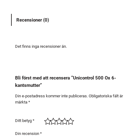
n
t
Recensioner (0)
r
o
l
5
Det finns inga recensioner än.
0
0
O
x
Bli först med att recensera ”Unicontrol 500 Ox 6-
6
kantsmutter”
-
k
Din e-postadress kommer inte publiceras.
Obligatoriska fält är
märkta
*
a
n
t
Ditt betyg
*
s
m
Din recension
*