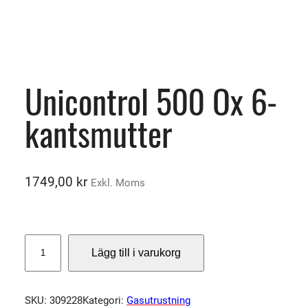
Unicontrol 500 Ox 6-
kantsmutter
1749,00
kr
Exkl. Moms
U
Lägg till i varukorg
n
i
c
SKU:
309228
Kategori:
Gasutrustning
o