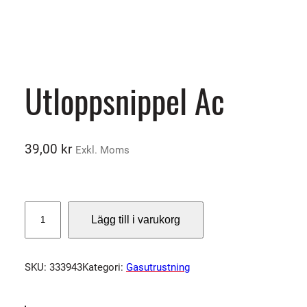
Utloppsnippel Ac
39,00
kr
Exkl. Moms
U
Lägg till i varukorg
t
l
o
SKU:
333943
Kategori:
Gasutrustning
p
p