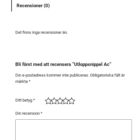
s
Recensioner (0)
n
i
p
p
Det finns inga recensioner än.
e
l
A
c
Bli först med att recensera ”Utloppsnippel Ac”
m
ä
Din e-postadress kommer inte publiceras.
Obligatoriska fält är
märkta
*
n
g
d
Ditt betyg
*
Din recension
*