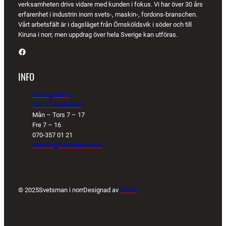
verksamheten drivs vidare med kunden i fokus. Vi har över 30 års
erfarenhet i industrin inom svets-, maskin-, fordons-branschen.
Vårt arbetsfält är i dagsläget från Örnsköldsvik i söder och till
Kiruna i norr, men uppdrag över hela Sverige kan utföras.
Facebook
INFO
Truckgatan 1,
931 27 Skellefteå
Mån – Tors 7 – 17
Fre 7 – 16
070-357 01 21
christer@svetsman.com
© 2025
Svetsman i norr
Designad av
SNPS