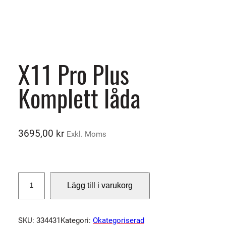
X11 Pro Plus
Komplett låda
3695,00
kr
Exkl. Moms
X
Lägg till i varukorg
1
1
P
SKU:
334431
Kategori:
Okategoriserad
r