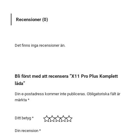
o
P
Recensioner (0)
l
u
s
K
Det finns inga recensioner än.
o
m
p
l
Bli först med att recensera ”X11 Pro Plus Komplett
e
låda”
t
t
Din e-postadress kommer inte publiceras.
Obligatoriska fält är
märkta
*
l
å
d
Ditt betyg
*
a
m
Din recension
*