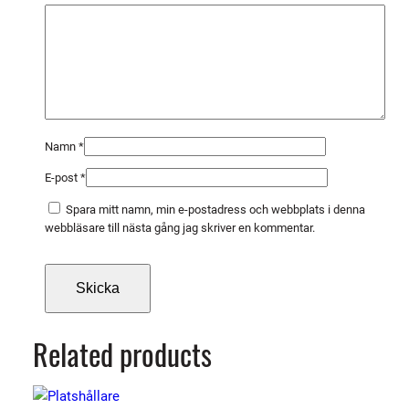
ä
n
g
d
Namn
*
E-post
*
Spara mitt namn, min e-postadress och webbplats i denna
webbläsare till nästa gång jag skriver en kommentar.
Related products