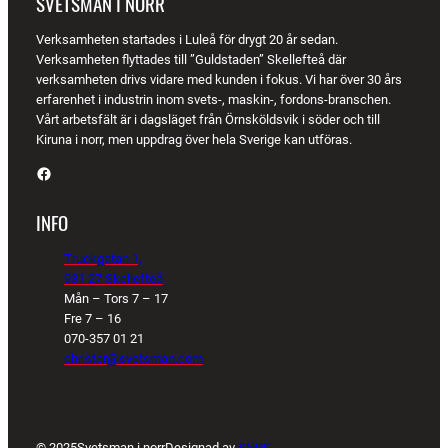
SVETSMAN I NORR
Verksamheten startades i Luleå för drygt 20 år sedan.
Verksamheten flyttades till ”Guldstaden” Skellefteå där
verksamheten drivs vidare med kunden i fokus. Vi har över 30 års
erfarenhet i industrin inom svets-, maskin-, fordons-branschen.
Vårt arbetsfält är i dagsläget från Örnsköldsvik i söder och till
Kiruna i norr, men uppdrag över hela Sverige kan utföras.
Facebook
INFO
Truckgatan 1,
931 27 Skellefteå
Mån – Tors 7 – 17
Fre 7 – 16
070-357 01 21
christer@svetsman.com
© 2025
Svetsman i norr
Designad av
SNPS