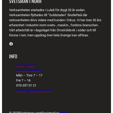
SVETSMAN I NORR
Verksamheten startades i Luleå för drygt 20 år sedan.
Verksamheten flyttades till ”Guldstaden” Skellefteå där
verksamheten drivs vidare med kunden i fokus. Vi har över 30 års
erfarenhet i industrin inom svets-, maskin-, fordons-branschen.
Vårt arbetsfält är i dagsläget från Örnsköldsvik i söder och till
Kiruna i norr, men uppdrag över hela Sverige kan utföras.
Facebook
INFO
Truckgatan 1,
931 27 Skellefteå
Mån – Tors 7 – 17
Fre 7 – 16
070-357 01 21
christer@svetsman.com
© 2025
Svetsman i norr
Designad av
SNPS