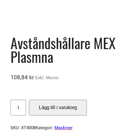
Avståndshållare MEX
Plasmna
108,84
kr
Exkl. Moms
A
Lägg till i varukorg
v
s
t
SKU:
XT4008
Kategori:
Maskiner
å