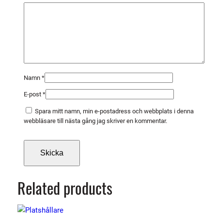
n
a
m
ä
n
g
d
Namn
*
E-post
*
Spara mitt namn, min e-postadress och webbplats i denna
webbläsare till nästa gång jag skriver en kommentar.
Related products