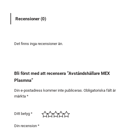
n
d
Recensioner (0)
s
h
å
l
Det finns inga recensioner än.
l
a
r
e
Bli först med att recensera ”Avståndshållare MEX
M
Plasmna”
E
X
Din e-postadress kommer inte publiceras.
Obligatoriska fält är
märkta
*
P
l
a
Ditt betyg
*
s
m
Din recension
*