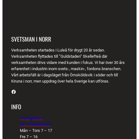
SVETSMAN I NORR
Verksamheten startades i Luleå för drygt 20 år sedan.
Verksamheten flyttades till ”Guldstaden” Skellefteå där
verksamheten drivs vidare med kunden i fokus. Vi har över 30 års
erfarenhet i industrin inom svets-, maskin-, fordons-branschen.
Vårt arbetsfält är i dagsläget från Örnsköldsvik i söder och till
Kiruna i norr, men uppdrag över hela Sverige kan utföras.
Facebook
INFO
Truckgatan 1,
931 27 Skellefteå
Mån – Tors 7 – 17
Fre 7 – 16