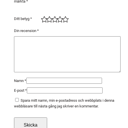
märkta
*
2
)
A
Ditt betyg
*
C
/
Din recension
*
O
X
X
1
1
G
1
Namn
*
/
E-post
*
4
x
Spara mitt namn, min e-postadress och webbplats i denna
G
webbläsare till nästa gång jag skriver en kommentar.
1
/
4