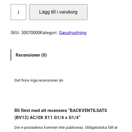
B
Lägg till i varukorg
A
C
K
SKU:
30070000
Kategori:
Gasutrustning
V
E
N
Recensioner (0)
T
I
L
S
Det finns inga recensioner än.
A
T
S
(
Bli först med att recensera ”BACKVENTILSATS
B
(BV12) AC/OX X11 G1/4 x G1/4”
V
1
Din e-postadress kommer inte publiceras.
Obligatoriska fält är