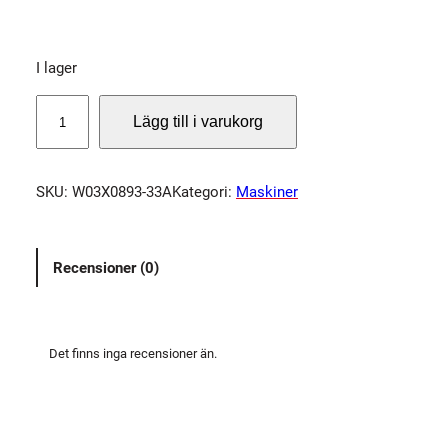
I lager
B
Lägg till i varukorg
I
L
S
SKU:
W03X0893-33A
Kategori:
Maskiner
T
E
R
Recensioner (0)
S
5
P
C
Det finns inga recensioner än.
T
I
P
1