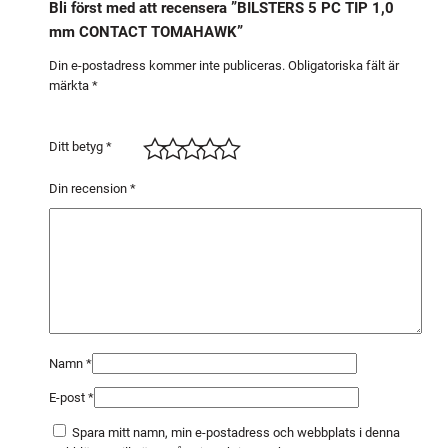
Bli först med att recensera ”BILSTERS 5 PC TIP 1,0
,
mm CONTACT TOMAHAWK”
0
m
Din e-postadress kommer inte publiceras.
Obligatoriska fält är
märkta
*
m
C
O
Ditt betyg
*
N
T
Din recension
*
A
C
T
T
O
M
A
Namn
*
H
E-post
*
A
W
Spara mitt namn, min e-postadress och webbplats i denna