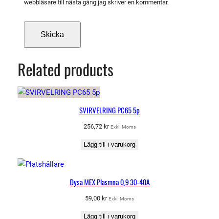
K
webbläsare till nästa gång jag skriver en kommentar.
m
ä
n
g
d
Related products
SVIRVELRING PC65 5p
256,72
kr
Exkl. Moms
Lägg till i varukorg
Dysa MEX Plasmna 0,9 30-40A
59,00
kr
Exkl. Moms
Lägg till i varukorg