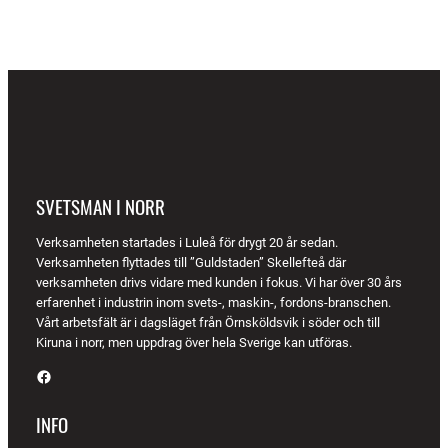
SVETSMAN I NORR
Verksamheten startades i Luleå för drygt 20 år sedan.
Verksamheten flyttades till ”Guldstaden” Skellefteå där
verksamheten drivs vidare med kunden i fokus. Vi har över 30 års
erfarenhet i industrin inom svets-, maskin-, fordons-branschen.
Vårt arbetsfält är i dagsläget från Örnsköldsvik i söder och till
Kiruna i norr, men uppdrag över hela Sverige kan utföras.
Facebook
INFO