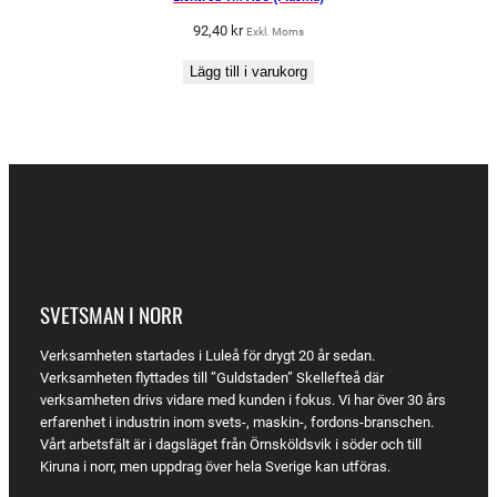
92,40
kr
Exkl. Moms
Lägg till i varukorg
SVETSMAN I NORR
Verksamheten startades i Luleå för drygt 20 år sedan.
Verksamheten flyttades till ”Guldstaden” Skellefteå där
verksamheten drivs vidare med kunden i fokus. Vi har över 30 års
erfarenhet i industrin inom svets-, maskin-, fordons-branschen.
Vårt arbetsfält är i dagsläget från Örnsköldsvik i söder och till
Kiruna i norr, men uppdrag över hela Sverige kan utföras.