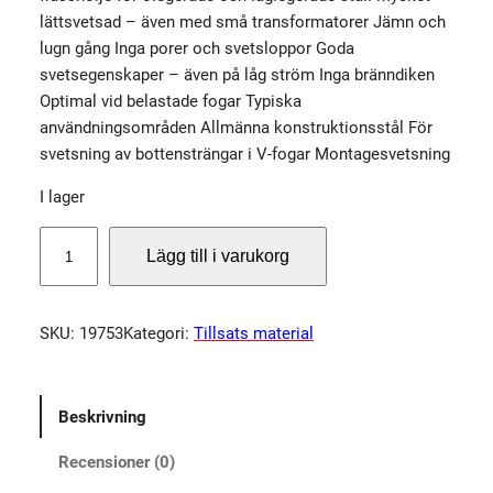
lättsvetsad – även med små transformatorer Jämn och
lugn gång Inga porer och svetsloppor Goda
svetsegenskaper – även på låg ström Inga bränndiken
Optimal vid belastade fogar Typiska
användningsområden Allmänna konstruktionsstål För
svetsning av bottensträngar i V-fogar Montagesvetsning
I lager
C
Lägg till i varukorg
A
R
B
SKU:
19753
Kategori:
Tillsats material
O
S
p
Beskrivning
e
c
Recensioner (0)
i