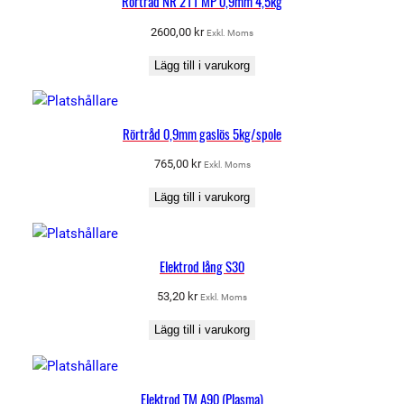
Rörtråd NR 211 MP 0,9mm 4,5kg
e
2600,00
kr
Exkl. Moms
l
m
Lägg till i varukorg
a
n
t
Rörtråd 0,9mm gaslös 5kg/spole
l
765,00
kr
Exkl. Moms
a
d
Lägg till i varukorg
m
ä
n
Elektrod lång S30
g
d
53,20
kr
Exkl. Moms
Lägg till i varukorg
Elektrod TM A90 (Plasma)