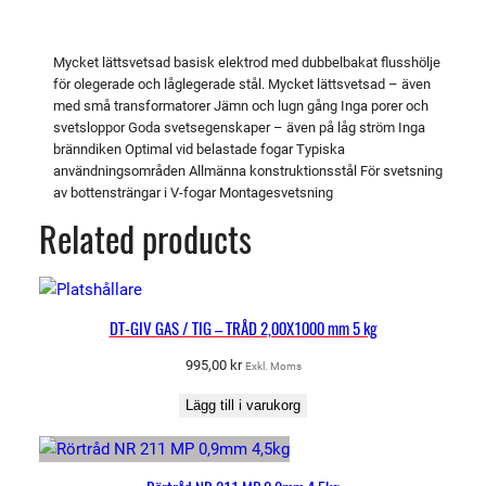
a
l
d
Mycket lättsvetsad basisk elektrod med dubbelbakat flusshölje
för olegerade och låglegerade stål. Mycket lättsvetsad – även
i
med små transformatorer Jämn och lugn gång Inga porer och
m
svetsloppor Goda svetsegenskaper – även på låg ström Inga
2
bränndiken Optimal vid belastade fogar Typiska
,
användningsområden Allmänna konstruktionsstål För svetsning
5
av bottensträngar i V-fogar Montagesvetsning
m
Related products
m
,
7
0
DT-GIV GAS / TIG – TRÅD 2,00X1000 mm 5 kg
1
995,00
kr
Exkl. Moms
6
d
Lägg till i varukorg
u
b
b