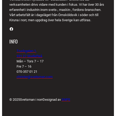
verksamheten drivs vidare med kunden i fokus. Vi har över 30 års
erfarenhet i industrin inom svets-, maskin-, fordons-branschen.
Vårt arbetsfält är i dagsläget från Örnsköldsvik i söder och till
Kiruna i norr, men uppdrag över hela Sverige kan utföras.
Facebook
INFO
Truckgatan 1,
931 27 Skellefteå
Mån – Tors 7 – 17
Fre 7 – 16
070-357 01 21
christer@svetsman.com
© 2025
Svetsman i norr
Designad av
SNPS