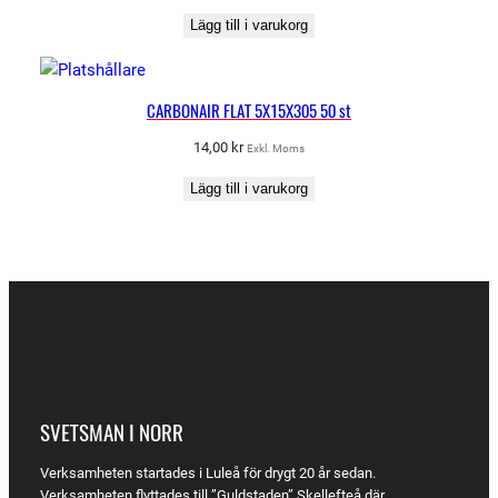
Lägg till i varukorg
CARBONAIR FLAT 5X15X305 50 st
14,00
kr
Exkl. Moms
Lägg till i varukorg
SVETSMAN I NORR
Verksamheten startades i Luleå för drygt 20 år sedan.
Verksamheten flyttades till ”Guldstaden” Skellefteå där