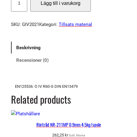
Lägg till i varukorg
T
-
G
SKU:
GIV2021
Kategori:
Tillsats material
I
V
G
Beskrivning
A
S
Recensioner (0)
/
T
I
G
EN125536: O IV R60-G DIN EN13479
–
Related products
T
R
Å
D
Rörtråd NR-211MP 0,9mm 4,5kg/spole
2
262,25
kr
Exkl. Moms