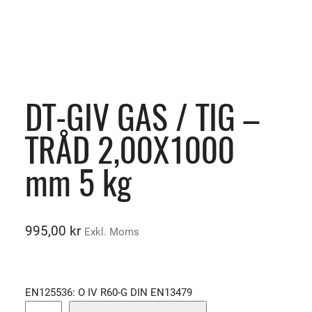
DT-GIV GAS / TIG –
TRÅD 2,00X1000
mm 5 kg
995,00
kr
Exkl. Moms
EN125536: O IV R60-G DIN EN13479
D