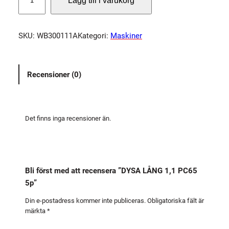
Lägg till i varukorg
Y
S
A
SKU:
WB300111A
Kategori:
Maskiner
L
Å
N
Recensioner (0)
G
1
,
1
Det finns inga recensioner än.
P
C
6
5
Bli först med att recensera ”DYSA LÅNG 1,1 PC65
5
5p”
p
m
Din e-postadress kommer inte publiceras.
Obligatoriska fält är
märkta
*
ä
n