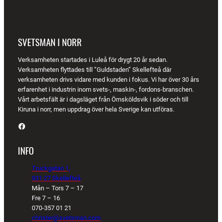
SVETSMAN I NORR
Verksamheten startades i Luleå för drygt 20 år sedan.
Verksamheten flyttades till ”Guldstaden” Skellefteå där
verksamheten drivs vidare med kunden i fokus. Vi har över 30 års
erfarenhet i industrin inom svets-, maskin-, fordons-branschen.
Vårt arbetsfält är i dagsläget från Örnsköldsvik i söder och till
Kiruna i norr, men uppdrag över hela Sverige kan utföras.
Facebook
INFO
Truckgatan 1,
931 27 Skellefteå
Mån – Tors 7 – 17
Fre 7 – 16
070-357 01 21
christer@svetsman.com