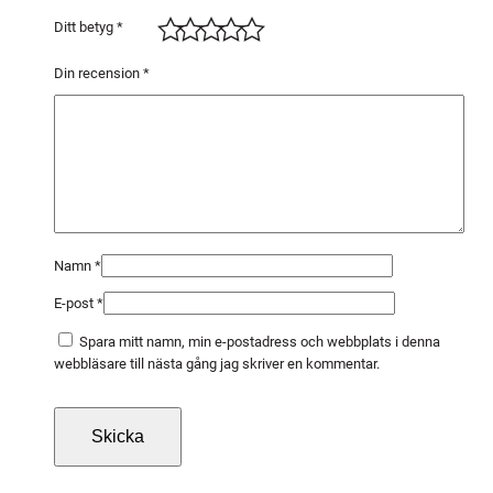
g
Ditt betyg
*
d
Din recension
*
Namn
*
E-post
*
Spara mitt namn, min e-postadress och webbplats i denna
webbläsare till nästa gång jag skriver en kommentar.