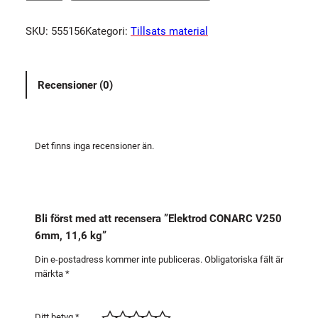
e
k
SKU:
555156
Kategori:
Tillsats material
t
r
o
Recensioner (0)
d
C
O
N
Det finns inga recensioner än.
A
R
C
V
Bli först med att recensera ”Elektrod CONARC V250
2
6mm, 11,6 kg”
5
0
Din e-postadress kommer inte publiceras.
Obligatoriska fält är
märkta
*
6
m
m
Ditt betyg
*