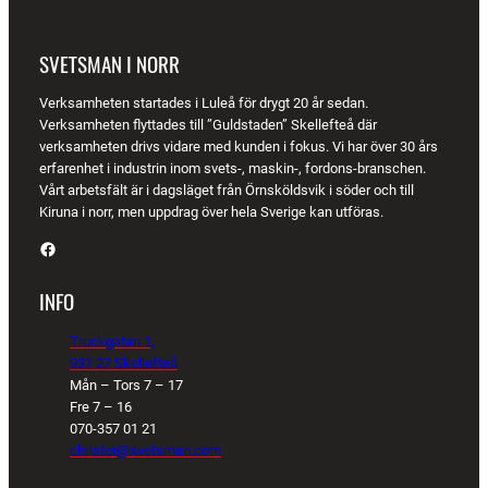
SVETSMAN I NORR
Verksamheten startades i Luleå för drygt 20 år sedan.
Verksamheten flyttades till ”Guldstaden” Skellefteå där
verksamheten drivs vidare med kunden i fokus. Vi har över 30 års
erfarenhet i industrin inom svets-, maskin-, fordons-branschen.
Vårt arbetsfält är i dagsläget från Örnsköldsvik i söder och till
Kiruna i norr, men uppdrag över hela Sverige kan utföras.
Facebook
INFO
Truckgatan 1,
931 27 Skellefteå
Mån – Tors 7 – 17
Fre 7 – 16
070-357 01 21
christer@svetsman.com