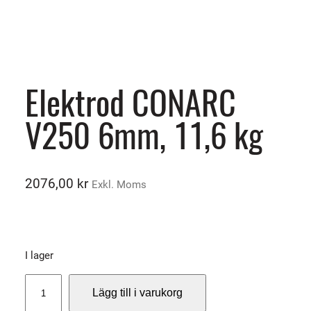
Elektrod CONARC
V250 6mm, 11,6 kg
2076,00
kr
Exkl. Moms
I lager
E
Lägg till i varukorg
l