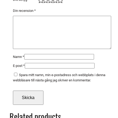
,
1
Din recension
*
1
,
6
k
g
m
ä
Namn
*
n
E-post
*
g
d
Spara mitt namn, min e-postadress och webbplats i denna
webbläsare till nästa gång jag skriver en kommentar.
Related products