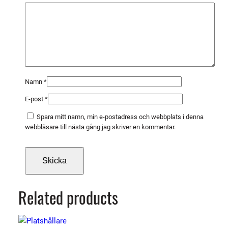
n
g
d
Namn
*
E-post
*
Spara mitt namn, min e-postadress och webbplats i denna
webbläsare till nästa gång jag skriver en kommentar.
Related products