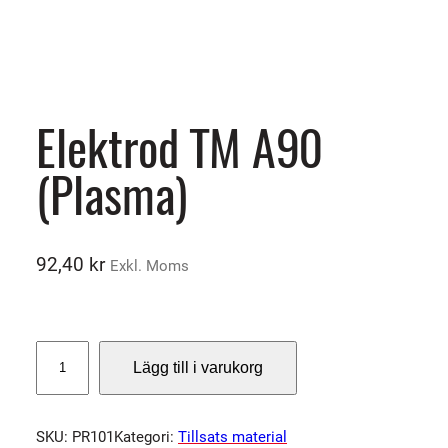
Elektrod TM A90
(Plasma)
92,40
kr
Exkl. Moms
E
Lägg till i varukorg
l
e
k
SKU:
PR101
Kategori:
Tillsats material
t