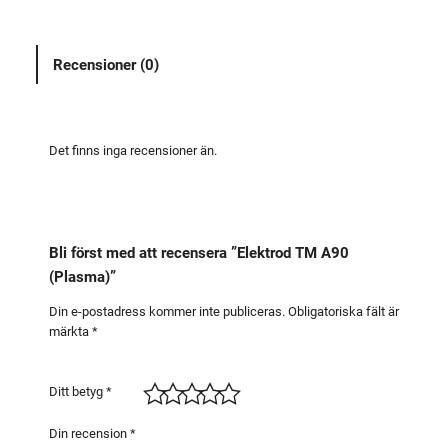
r
o
Recensioner (0)
d
T
M
A
Det finns inga recensioner än.
9
0
(
P
Bli först med att recensera ”Elektrod TM A90
l
(Plasma)”
a
s
Din e-postadress kommer inte publiceras.
Obligatoriska fält är
märkta
*
m
a
)
Ditt betyg
*
m
ä
Din recension
*