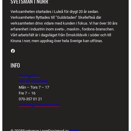
SVETSMAN I NORR
Verksamheten startades i Luleå för drygt 20 år sedan.
Verksamheten flyttades till ”Guldstaden” Skellefteå där
verksamheten drivs vidare med kunden i fokus. Vi har över 30 års
erfarenhet i industrin inom svets-, maskin-, fordons-branschen.
Vårt arbetsfält är i dagsläget från Örnsköldsvik i söder och till
Kiruna i norr, men uppdrag över hela Sverige kan utföras.
Facebook
INFO
Truckgatan 1,
931 27 Skellefteå
Mån – Tors 7 – 17
Fre 7 – 16
070-357 01 21
christer@svetsman.com
© 2025
Svetsman i norr
Designad av
SNPS