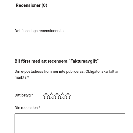
a
Recensioner (0)
a
v
g
i
Det finns inga recensioner än.
f
t
m
ä
Bli först med att recensera ”Fakturaavgift”
n
g
Din e-postadress kommer inte publiceras.
Obligatoriska fält är
märkta
*
d
Ditt betyg
*
Din recension
*