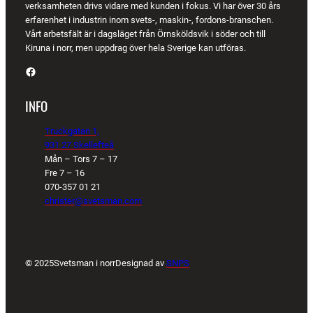
verksamheten drivs vidare med kunden i fokus. Vi har över 30 års
erfarenhet i industrin inom svets-, maskin-, fordons-branschen.
Vårt arbetsfält är i dagsläget från Örnsköldsvik i söder och till
Kiruna i norr, men uppdrag över hela Sverige kan utföras.
Facebook
INFO
Truckgatan 1,
931 27 Skellefteå
Mån – Tors 7 – 17
Fre 7 – 16
070-357 01 21
christer@svetsman.com
© 2025
Svetsman i norr
Designad av
SNPS