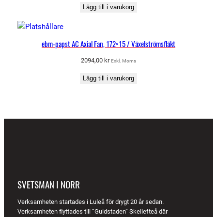
Lägg till i varukorg
ebm-papst AC Axial Fan, 172×15 / Växelströmsfläkt
2094,00
kr
Exkl. Moms
Lägg till i varukorg
SVETSMAN I NORR
Verksamheten startades i Luleå för drygt 20 år sedan.
Verksamheten flyttades till ”Guldstaden” Skellefteå där