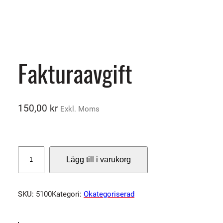
Fakturaavgift
150,00
kr
Exkl. Moms
F
Lägg till i varukorg
a
k
t
SKU:
5100
Kategori:
Okategoriserad
u
r