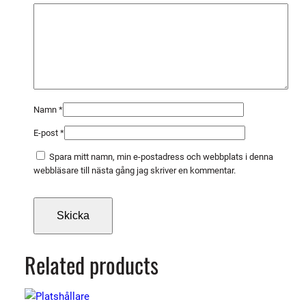
g
s
f
r
i
a
h
Namn
*
j
E-post
*
u
l
Spara mitt namn, min e-postadress och webbplats i denna
m
webbläsare till nästa gång jag skriver en kommentar.
ä
n
g
d
Related products