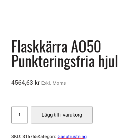
Flaskkärra AO50
Punkteringsfria hjul
4564,63
kr
Exkl. Moms
F
Lägg till i varukorg
l
a
s
SKU:
316765
Kategori:
Gasutrustning
k