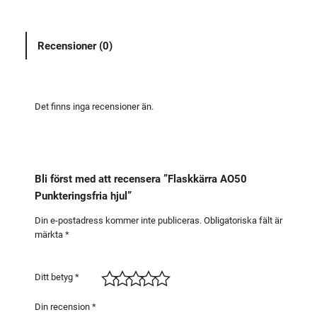
k
ä
Recensioner (0)
r
r
a
A
Det finns inga recensioner än.
O
5
0
P
Bli först med att recensera ”Flaskkärra AO50
u
Punkteringsfria hjul”
n
k
Din e-postadress kommer inte publiceras.
Obligatoriska fält är
märkta
*
t
e
r
Ditt betyg
*
i
n
Din recension
*