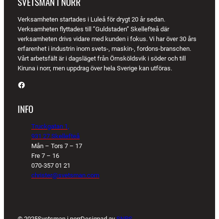
SVETSMAN I NORR
Verksamheten startades i Luleå för drygt 20 år sedan.
Verksamheten flyttades till ”Guldstaden” Skellefteå där
verksamheten drivs vidare med kunden i fokus. Vi har över 30 års
erfarenhet i industrin inom svets-, maskin-, fordons-branschen.
Vårt arbetsfält är i dagsläget från Örnsköldsvik i söder och till
Kiruna i norr, men uppdrag över hela Sverige kan utföras.
Facebook
INFO
Truckgatan 1,
931 27 Skellefteå
Mån – Tors 7 – 17
Fre 7 – 16
070-357 01 21
christer@svetsman.com
© 2025
Svetsman i norr
Designad av
SNPS