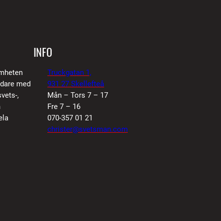
INFO
amheten
Truckgatan 1,
vidare med
931 27 Skellefteå
vets-,
Mån – Tors 7 – 17
n
Fre 7 – 16
ela
070-357 01 21
christer@svetsman.com