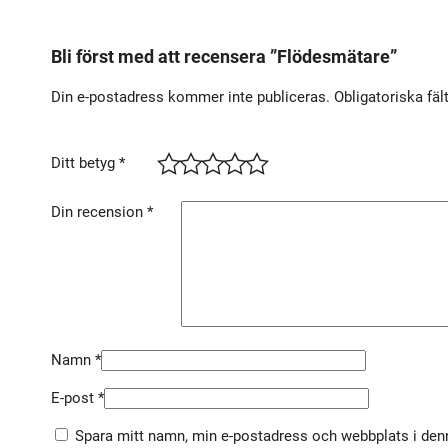
Bli först med att recensera ”Flödesmätare”
Din e-postadress kommer inte publiceras.
Obligatoriska fäl
Ditt betyg
*
Din recension
*
Namn
*
E-post
*
Spara mitt namn, min e-postadress och webbplats i denn