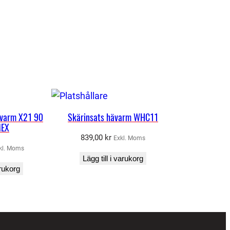
ävarm X21 90
Skärinsats hävarm WHC11
MEX
839,00
kr
Exkl. Moms
kl. Moms
Lägg till i varukorg
arukorg