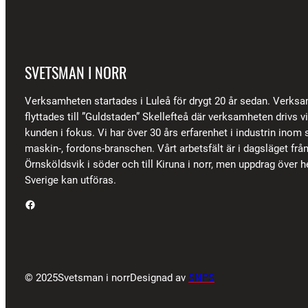
SVETSMAN I NORR
Verksamheten startades i Luleå för drygt 20 år sedan. Verks
flyttades till ”Guldstaden” Skellefteå där verksamheten drivs 
kunden i fokus. Vi har över 30 års erfarenhet i industrin inom s
maskin-, fordons-branschen. Vårt arbetsfält är i dagsläget frå
Örnsköldsvik i söder och till Kiruna i norr, men uppdrag över h
Sverige kan utföras.
Facebook
© 2025
Svetsman i norr
Designad av
SNPS