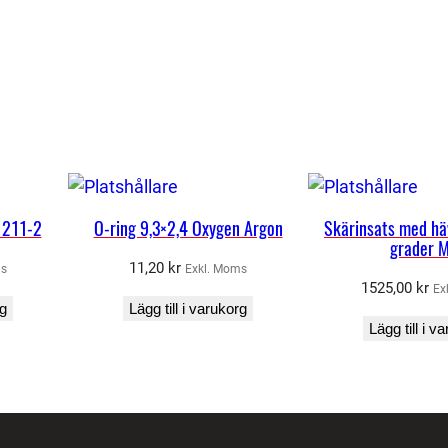
 211-2
O-ring 9,3×2,4 Oxygen Argon
Skärinsats med h
grader 
11,20
kr
ms
Exkl. Moms
1525,00
kr
Ex
rg
Lägg till i varukorg
Lägg till i v