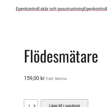
Egenkontroll skär och gasutrustning
Egenkontrol
Flödesmätare
159,00
kr
Exkl. Moms
F
Lägg till i varukorg