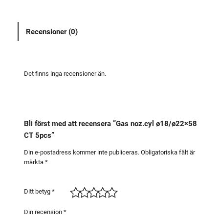
z
.
Recensioner (0)
c
y
l
ø
Det finns inga recensioner än.
1
8
/
ø
Bli först med att recensera ”Gas noz.cyl ø18/ø22×58
2
CT 5pcs”
2
×
Din e-postadress kommer inte publiceras.
Obligatoriska fält är
märkta
*
5
8
C
Ditt betyg
*
T
5
Din recension
*