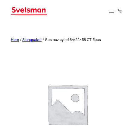
Hem
/
Slangpaket
/ Gas noz.cyl ø18/ø22×58 CT 5pcs