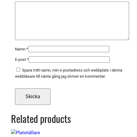
p
c
s
m
ä
n
g
Namn
*
d
E-post
*
Spara mitt namn, min e-postadress och webbplats i denna
webbläsare till nästa gång jag skriver en kommentar.
Related products