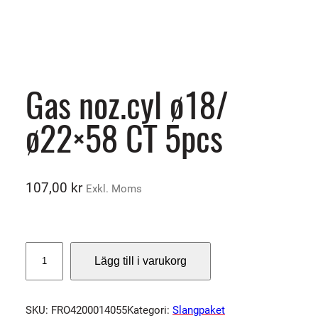
Gas noz.cyl ø18/
ø22×58 CT 5pcs
107,00
kr
Exkl. Moms
G
Lägg till i varukorg
a
s
n
SKU:
FRO4200014055
Kategori:
Slangpaket
o