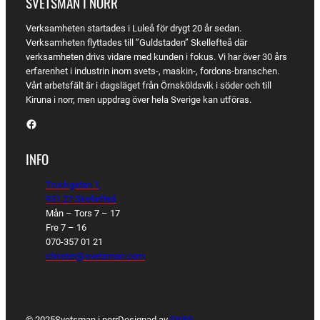
SVETSMAN I NORR
Verksamheten startades i Luleå för drygt 20 år sedan.
Verksamheten flyttades till ”Guldstaden” Skellefteå där
verksamheten drivs vidare med kunden i fokus. Vi har över 30 års
erfarenhet i industrin inom svets-, maskin-, fordons-branschen.
Vårt arbetsfält är i dagsläget från Örnsköldsvik i söder och till
Kiruna i norr, men uppdrag över hela Sverige kan utföras.
Facebook
INFO
Truckgatan 1,
931 27 Skellefteå
Mån – Tors 7 – 17
Fre 7 – 16
070-357 01 21
christer@svetsman.com
© 2025
Svetsman i norr
Designad av
SNPS