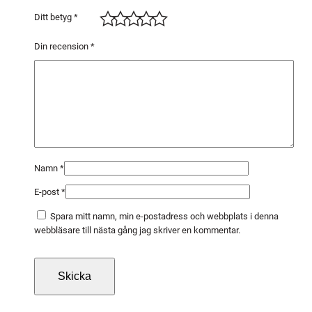
n
Ditt betyg
*
g
d
Din recension
*
Namn
*
E-post
*
Spara mitt namn, min e-postadress och webbplats i denna
webbläsare till nästa gång jag skriver en kommentar.