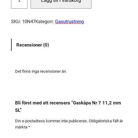
Lägg till i varukorg
a
s
k
SKU:
10N47
Kategori:
Gasutrustning
å
p
a
Recensioner (0)
N
r
7
1
Det finns inga recensioner än.
1
,
2
m
Bli först med att recensera ”Gaskåpa Nr 7 11,2 mm
m
SL”
S
L
Din e-postadress kommer inte publiceras.
Obligatoriska fält är
märkta
*
m
ä