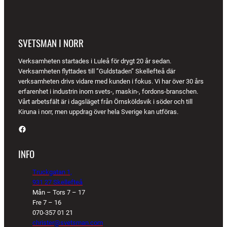
SVETSMAN I NORR
Verksamheten startades i Luleå för drygt 20 år sedan.
Verksamheten flyttades till ”Guldstaden” Skellefteå där
verksamheten drivs vidare med kunden i fokus. Vi har över 30 års
erfarenhet i industrin inom svets-, maskin-, fordons-branschen.
Vårt arbetsfält är i dagsläget från Örnsköldsvik i söder och till
Kiruna i norr, men uppdrag över hela Sverige kan utföras.
Facebook
INFO
Truckgatan 1,
931 27 Skellefteå
Mån – Tors 7 – 17
Fre 7 – 16
070-357 01 21
christer@svetsman.com