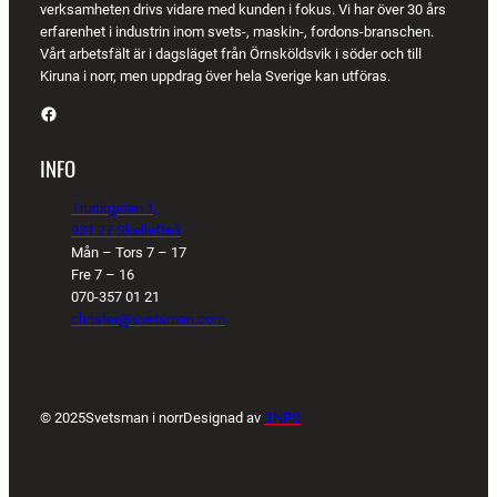
verksamheten drivs vidare med kunden i fokus. Vi har över 30 års
erfarenhet i industrin inom svets-, maskin-, fordons-branschen.
Vårt arbetsfält är i dagsläget från Örnsköldsvik i söder och till
Kiruna i norr, men uppdrag över hela Sverige kan utföras.
Facebook
INFO
Truckgatan 1,
931 27 Skellefteå
Mån – Tors 7 – 17
Fre 7 – 16
070-357 01 21
christer@svetsman.com
© 2025
Svetsman i norr
Designad av
SNPS