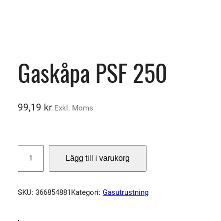
Gaskåpa PSF 250
99,19
kr
Exkl. Moms
G
Lägg till i varukorg
a
s
k
SKU:
366854881
Kategori:
Gasutrustning
å
p