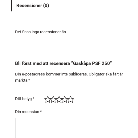
a
Recensioner (0)
P
S
F
2
Det finns inga recensioner än.
5
0
m
ä
Bli först med att recensera ”Gaskåpa PSF 250”
n
g
Din e-postadress kommer inte publiceras.
Obligatoriska fält är
märkta
*
d
Ditt betyg
*
Din recension
*