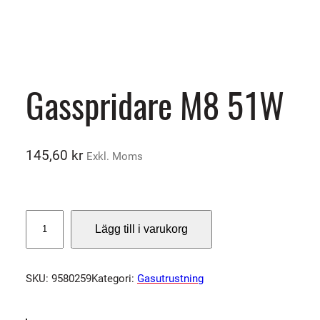
Gasspridare M8 51W
145,60
kr
Exkl. Moms
G
Lägg till i varukorg
a
s
s
SKU:
9580259
Kategori:
Gasutrustning
p
r