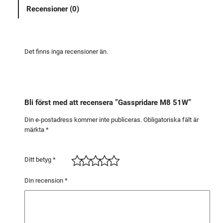
i
Recensioner (0)
d
a
r
e
Det finns inga recensioner än.
M
8
5
1
Bli först med att recensera ”Gasspridare M8 51W”
W
m
Din e-postadress kommer inte publiceras.
Obligatoriska fält är
märkta
*
ä
n
g
Ditt betyg
*
d
Din recension
*