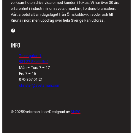
verksamheten drivs vidare med kunden i fokus. Vi har över 30 års
erfarenhet i industrin inom svets-, maskin-, fordons-branschen.
Vårt arbetsfält är i dagsläget från Örnsköldsvik i söder och till
Kiruna i norr, men uppdrag över hela Sverige kan utföras.
Facebook
INFO
Truckgatan 1,
931 27 Skellefteå
Mån – Tors 7 – 17
Fre 7 – 16
070-357 01 21
christer@svetsman.com
© 2025
Svetsman i norr
Designad av
SNPS