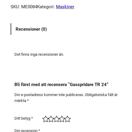
s
SKU:
ME0084
Kategori:
Maskiner
p
r
i
Recensioner (0)
d
a
r
e
Det finns inga recensioner än.
T
R
2
4
Bli först med att recensera ”Gasspridare TR 24”
m
ä
Din e-postadress kommer inte publiceras.
Obligatoriska fält är
märkta
*
n
g
d
Ditt betyg
*
Din recension
*