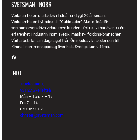
SVETSMAN I NORR
Verksamheten startades i Luleå för drygt 20 år sedan.
Verksamheten flyttades till ”Guldstaden” Skellefteå där
verksamheten drivs vidare med kunden i fokus. Vi har över 30 års
erfarenhet i industrin inom svets-, maskin-, fordons-branschen.
Vårt arbetsfält är i dagsläget från Örnsköldsvik i söder och till
Kiruna i norr, men uppdrag över hela Sverige kan utföras.
Facebook
INFO
Truckgatan 1,
931 27 Skellefteå
Mån – Tors 7 – 17
Fre 7 – 16
070-357 01 21
christer@svetsman.com