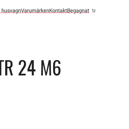
l husvagn
Varumärken
Kontakt
Begagnat
TR 24 M6