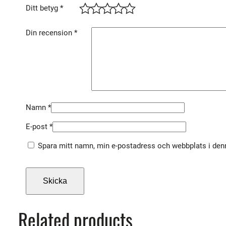
Ditt betyg
*
Din recension
*
Namn
*
E-post
*
Spara mitt namn, min e-postadress och webbplats i denn
Related products