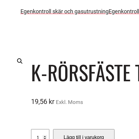
Egenkontroll skär och gasutrustning
Egenkontrol
K-RÖRSFÄSTE 
19,56
kr
Exkl. Moms
K
Lägg till i varukorg