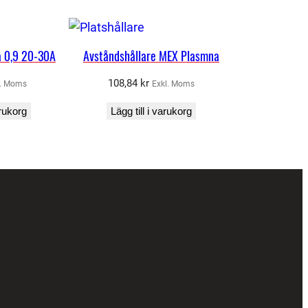
 0,9 20-30A
Avståndshållare MEX Plasmna
108,84
kr
l. Moms
Exkl. Moms
arukorg
Lägg till i varukorg