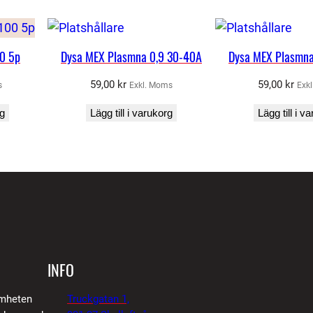
0 5p
Dysa MEX Plasmna 0,9 30-40A
Dysa MEX Plasmna
59,00
kr
59,00
kr
s
Exkl. Moms
Exk
rg
Lägg till i varukorg
Lägg till i v
INFO
amheten
Truckgatan 1,