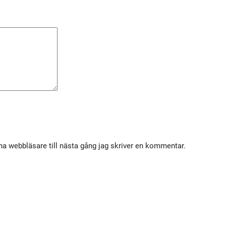
m
ä
n
g
d
a webbläsare till nästa gång jag skriver en kommentar.