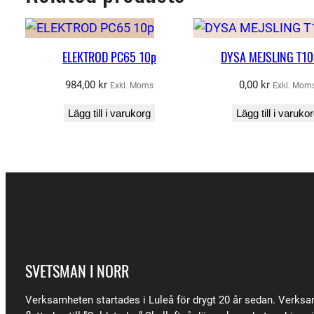
ELEKTROD PC65 10p
DYSA MEJSLING T10
984,00
kr
0,00
kr
Exkl. Moms
Exkl. Mom
Lägg till i varukorg
Lägg till i varuko
SVETSMAN I NORR
Verksamheten startades i Luleå för drygt 20 år sedan. Verks