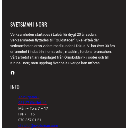
SVETSMAN I NORR
Verksamheten startades i Luleå för drygt 20 år sedan.
Verksamheten flyttades till ”Guldstaden” Skellefteå där
verksamheten drivs vidare med kunden i fokus. Vi har över 30 års
erfarenhet i industrin inom svets-, maskin-, fordons-branschen.
Vårt arbetsfält är i dagsläget från Örnsköldsvik i söder och till
Kiruna i norr, men uppdrag över hela Sverige kan utföras.
Facebook
INFO
Truckgatan 1,
931 27 Skellefteå
Mån – Tors 7 – 17
Fre 7 – 16
070-357 01 21
christer@svetsman.com