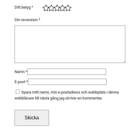
2
Ditt betyg
*
5
m
Din recension
*
m
2
m
ä
n
g
d
Namn
*
E-post
*
Spara mitt namn, min e-postadress och webbplats i denna
webbläsare till nästa gång jag skriver en kommentar.