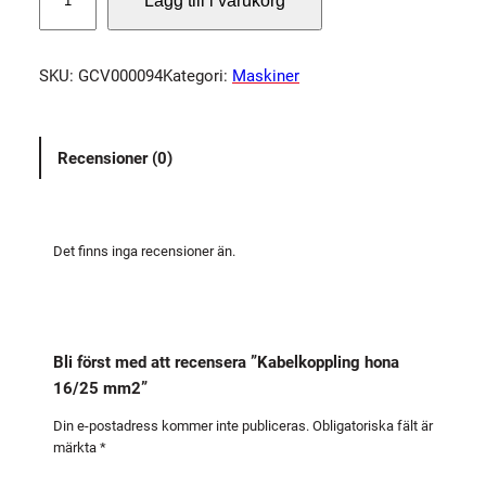
Lägg till i varukorg
a
b
e
SKU:
GCV000094
Kategori:
Maskiner
l
k
o
Recensioner (0)
p
p
l
i
Det finns inga recensioner än.
n
g
h
o
Bli först med att recensera ”Kabelkoppling hona
n
16/25 mm2”
a
1
Din e-postadress kommer inte publiceras.
Obligatoriska fält är
märkta
*
6
/