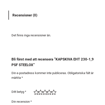
I
V
Recensioner (0)
A
E
H
T
Det finns inga recensioner än.
2
3
0
-
Bli först med att recensera ”KAPSKIVA EHT 230-1,9
1
PSF STEELOX”
,
9
Din e-postadress kommer inte publiceras.
Obligatoriska fält är
märkta
*
P
S
F
Ditt betyg
*
S
T
Din recension
*