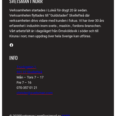
SVETSMAN I NORR
Verksamheten startades i Luleå för drygt 20 år sedan.
Verksamheten flyttades till ”Guldstaden” Skellefteå där
verksamheten drivs vidare med kunden i fokus. Vi har över 30 års
erfarenhet i industrin inom svets-, maskin-, fordons-branschen.
Vårt arbetsfält är i dagsläget från Örnsköldsvik i söder och till
Kiruna i norr, men uppdrag över hela Sverige kan utföras.
Facebook
INFO
Truckgatan 1,
931 27 Skellefteå
Mån – Tors 7 – 17
Fre 7 – 16
070-357 01 21
christer@svetsman.com
© 2025
Svetsman i norr
Designad av
SNPS