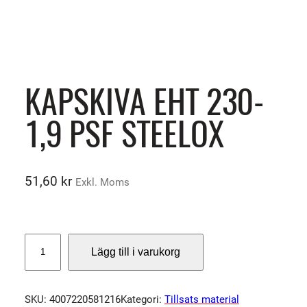
KAPSKIVA EHT 230-
1,9 PSF STEELOX
51,60
kr
Exkl. Moms
K
Lägg till i varukorg
A
P
S
SKU:
4007220581216
Kategori:
Tillsats material
K