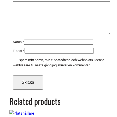
E
E
L
O
X
m
ä
Namn
*
n
E-post
*
g
d
Spara mitt namn, min e-postadress och webbplats i denna
webbläsare till nästa gång jag skriver en kommentar.
Related products