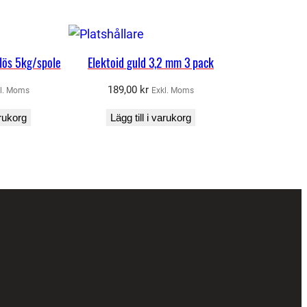
lös 5kg/spole
Elektoid guld 3,2 mm 3 pack
189,00
kr
l. Moms
Exkl. Moms
arukorg
Lägg till i varukorg