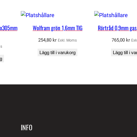
-
3
,
x5x305mm
Wolfram grön 1,6mm TIG
Rörtråd 0,9mm gas
0
P
254,80
kr
765,00
kr
Exkl. Moms
Exk
ms
S
Lägg till i varukorg
Lägg till i v
F
rg
S
T
E
E
L
A
r
t
INFO
n