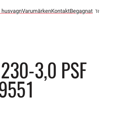
l husvagn
Varumärken
Kontakt
Begagnat
230-3,0 PSF
39551