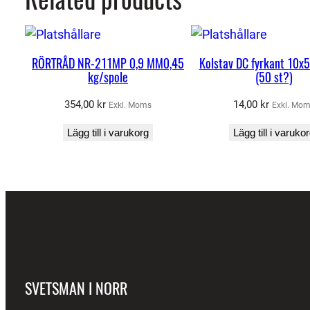
RÖRTRÅD NR-211MP 0,9 MM0,45
Kolstav DC fyrkant 10
kg/spole
(50 st?)
354,00
kr
14,00
kr
Exkl. Moms
Exkl. Mo
Lägg till i varukorg
Lägg till i varuko
SVETSMAN I NORR