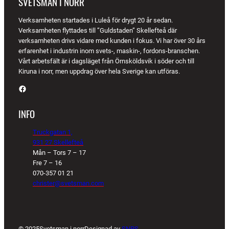
SVETSMAN I NORR
Verksamheten startades i Luleå för drygt 20 år sedan.
Verksamheten flyttades till ”Guldstaden” Skellefteå där
verksamheten drivs vidare med kunden i fokus. Vi har över 30 års
erfarenhet i industrin inom svets-, maskin-, fordons-branschen.
Vårt arbetsfält är i dagsläget från Örnsköldsvik i söder och till
Kiruna i norr, men uppdrag över hela Sverige kan utföras.
Facebook
INFO
Truckgatan 1,
931 27 Skellefteå
Mån – Tors 7 – 17
Fre 7 – 16
070-357 01 21
christer@svetsman.com
© 2025
Svetsman i norr
Designad av
SNPS