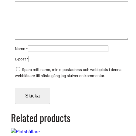
ä
n
g
d
Namn
*
E-post
*
Spara mitt namn, min e-postadress och webbplats i denna
webbläsare till nästa gång jag skriver en kommentar.
Related products