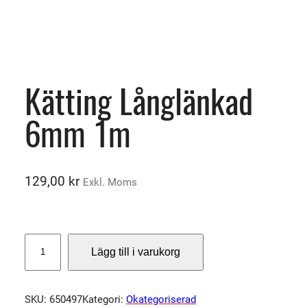
Kätting Långlänkad
6mm 1m
129,00
kr
Exkl. Moms
K
Lägg till i varukorg
ä
t
t
SKU:
650497
Kategori:
Okategoriserad
i