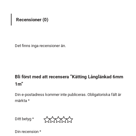
n
g
Recensioner (0)
L
å
n
g
Det finns inga recensioner än.
l
ä
n
k
Bli först med att recensera ”Kätting Långlänkad 6mm
a
1m”
d
6
Din e-postadress kommer inte publiceras.
Obligatoriska fält är
märkta
*
m
m
1
Ditt betyg
*
m
m
Din recension
*