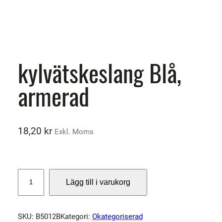
kylvätskeslang Blå,
armerad
18,20
kr
Exkl. Moms
k
Lägg till i varukorg
y
l
v
SKU:
B5012B
Kategori:
Okategoriserad
ä