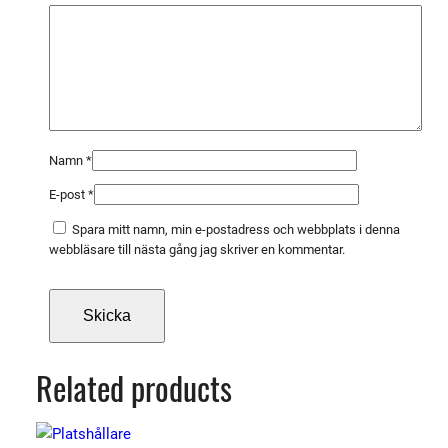
a
d
m
ä
n
g
d
Namn
*
E-post
*
Spara mitt namn, min e-postadress och webbplats i denna
webbläsare till nästa gång jag skriver en kommentar.
Related products