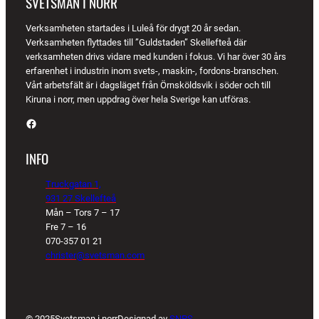
SVETSMAN I NORR
Verksamheten startades i Luleå för drygt 20 år sedan.
Verksamheten flyttades till ”Guldstaden” Skellefteå där
verksamheten drivs vidare med kunden i fokus. Vi har över 30 års
erfarenhet i industrin inom svets-, maskin-, fordons-branschen.
Vårt arbetsfält är i dagsläget från Örnsköldsvik i söder och till
Kiruna i norr, men uppdrag över hela Sverige kan utföras.
Facebook
INFO
Truckgatan 1,
931 27 Skellefteå
Mån – Tors 7 – 17
Fre 7 – 16
070-357 01 21
christer@svetsman.com
© 2025
Svetsman i norr
Designad av
SNPS