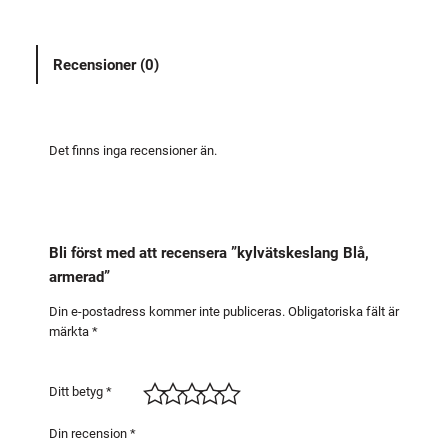
t
s
Recensioner (0)
k
e
s
l
Det finns inga recensioner än.
a
n
g
B
Bli först med att recensera ”kylvätskeslang Blå,
l
armerad”
å
,
Din e-postadress kommer inte publiceras.
Obligatoriska fält är
märkta
*
a
r
m
Ditt betyg
*
e
r
Din recension
*