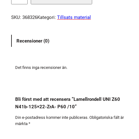
m
e
SKU:
368326
Kategori:
Tillsats material
l
l
r
Recensioner (0)
o
n
d
e
Det finns inga recensioner än.
l
l
U
N
Bli först med att recensera ”Lamellrondell UNI Z60
I
N41b-125×22-ZrA- P60 /10”
Z
6
Din e-postadress kommer inte publiceras.
Obligatoriska fält är
märkta
*
0
N