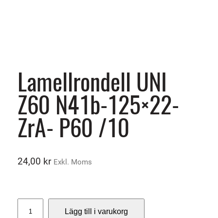
Lamellrondell UNI
Z60 N41b-125×22-
ZrA- P60 /10
24,00
kr
Exkl. Moms
L
Lägg till i varukorg
a