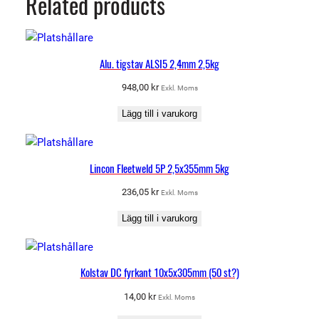
Related products
1
0
m
ä
Alu. tigstav ALSI5 2,4mm 2,5kg
n
948,00
kr
Exkl. Moms
g
d
Lägg till i varukorg
Lincon Fleetweld 5P 2,5x355mm 5kg
236,05
kr
Exkl. Moms
Lägg till i varukorg
Kolstav DC fyrkant 10x5x305mm (50 st?)
14,00
kr
Exkl. Moms