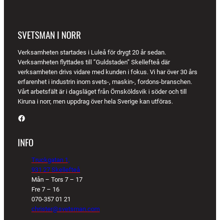
SVETSMAN I NORR
Verksamheten startades i Luleå för drygt 20 år sedan.
Verksamheten flyttades till ”Guldstaden” Skellefteå där
verksamheten drivs vidare med kunden i fokus. Vi har över 30 års
erfarenhet i industrin inom svets-, maskin-, fordons-branschen.
Vårt arbetsfält är i dagsläget från Örnsköldsvik i söder och till
Kiruna i norr, men uppdrag över hela Sverige kan utföras.
Facebook
INFO
Truckgatan 1,
931 27 Skellefteå
Mån – Tors 7 – 17
Fre 7 – 16
070-357 01 21
christer@svetsman.com