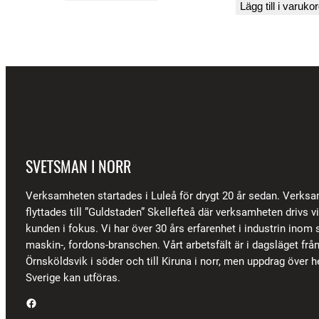
Lägg till i varuko
SVETSMAN I NORR
Verksamheten startades i Luleå för drygt 20 år sedan. Verks
flyttades till ”Guldstaden” Skellefteå där verksamheten drivs 
kunden i fokus. Vi har över 30 års erfarenhet i industrin inom s
maskin-, fordons-branschen. Vårt arbetsfält är i dagsläget frå
Örnsköldsvik i söder och till Kiruna i norr, men uppdrag över h
Sverige kan utföras.
Facebook