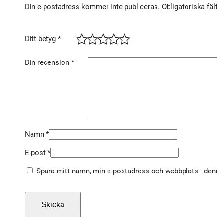
Din e-postadress kommer inte publiceras.
Obligatoriska fäl
Ditt betyg
*
Din recension
*
Namn
*
E-post
*
Spara mitt namn, min e-postadress och webbplats i denn