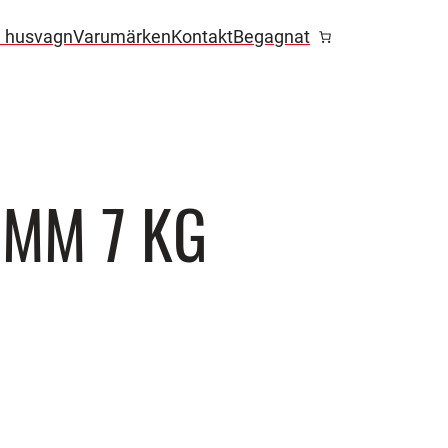
l husvagn
Varumärken
Kontakt
Begagnat
2MM 7 KG