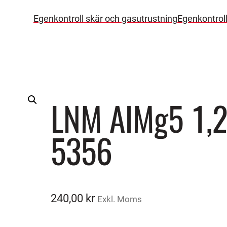
Egenkontroll skär och gasutrustning
Egenkontrol
LNM AlMg5 1,
5356
240,00
kr
Exkl. Moms