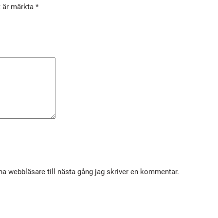
t är märkta
*
G
5
3
5
6
m
ä
n
g
d
a webbläsare till nästa gång jag skriver en kommentar.