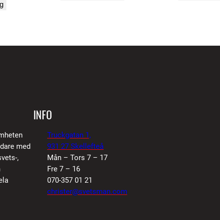
rg
INFO
amheten
Truckgatan 1,
vidare med
931 27 Skellefteå
vets-,
Mån – Tors 7 – 17
n
Fre 7 – 16
ela
070-357 01 21
christer@svetsman.com