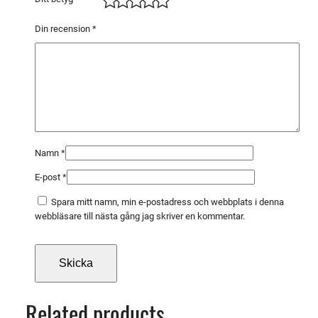
1
,
Din recension
*
0
m
m
m
ä
n
g
Namn
*
d
E-post
*
Spara mitt namn, min e-postadress och webbplats i denna
webbläsare till nästa gång jag skriver en kommentar.
Related products