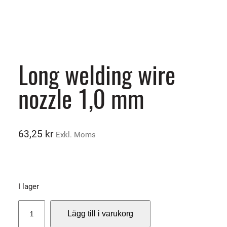
Long welding wire
nozzle 1,0 mm
63,25
kr
Exkl. Moms
I lager
L
Lägg till i varukorg
o