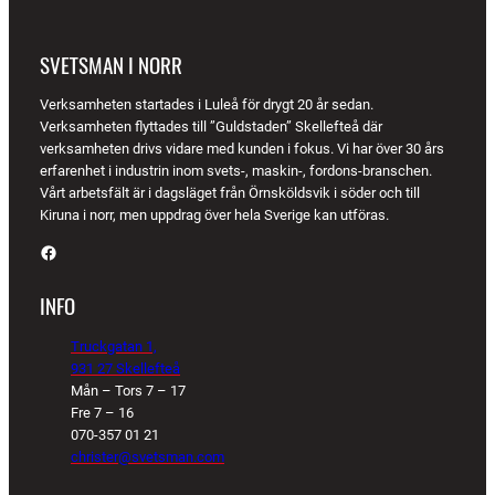
SVETSMAN I NORR
Verksamheten startades i Luleå för drygt 20 år sedan.
Verksamheten flyttades till ”Guldstaden” Skellefteå där
verksamheten drivs vidare med kunden i fokus. Vi har över 30 års
erfarenhet i industrin inom svets-, maskin-, fordons-branschen.
Vårt arbetsfält är i dagsläget från Örnsköldsvik i söder och till
Kiruna i norr, men uppdrag över hela Sverige kan utföras.
Facebook
INFO
Truckgatan 1,
931 27 Skellefteå
Mån – Tors 7 – 17
Fre 7 – 16
070-357 01 21
christer@svetsman.com