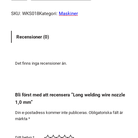
n
g
SKU:
WKS018
Kategori:
Maskiner
w
e
l
Recensioner (0)
d
i
n
g
Det finns inga recensioner än.
w
i
r
e
Bli först med att recensera ”Long welding wire nozzle
n
1,0 mm”
o
z
Din e-postadress kommer inte publiceras.
Obligatoriska fält är
märkta
*
z
l
e
Ditt betyg
*