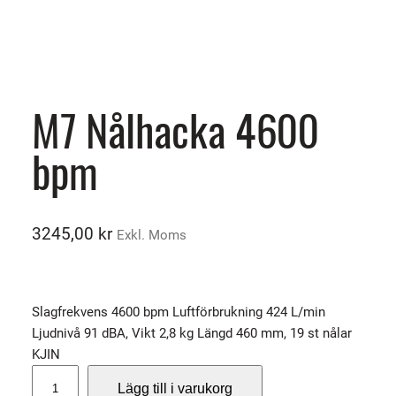
M7 Nålhacka 4600
bpm
3245,00
kr
Exkl. Moms
Slagfrekvens 4600 bpm Luftförbrukning 424 L/min
Ljudnivå 91 dBA, Vikt 2,8 kg Längd 460 mm, 19 st nålar
KJIN
M
Lägg till i varukorg
7