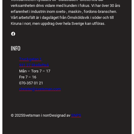
verksamheten drivs vidare med kunden i fokus. Vi har över 30 års
erfarenhet i industrin inom svets-, maskin-, fordons-branschen.
Vårt arbetsfält är i dagsläget från Örnsköldsvik i söder och till
Kiruna i norr, men uppdrag över hela Sverige kan utföras.
Facebook
INFO
Truckgatan 1,
931 27 Skellefteå
Mån – Tors 7 – 17
Fre 7 – 16
070-357 01 21
christer@svetsman.com
© 2025
Svetsman i norr
Designad av
SNPS