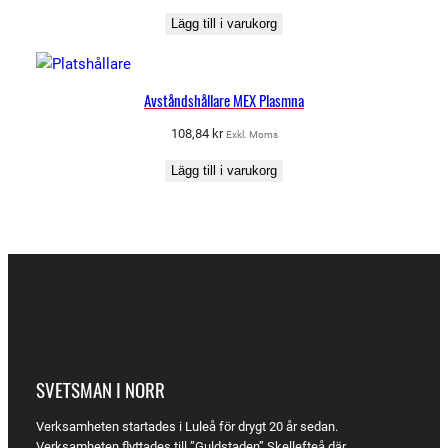
Lägg till i varukorg
Avståndshållare MEX Plasmna
108,84
kr
Exkl. Moms
Lägg till i varukorg
SVETSMAN I NORR
Verksamheten startades i Luleå för drygt 20 år sedan.
Verksamheten flyttades till ”Guldstaden” Skellefteå där