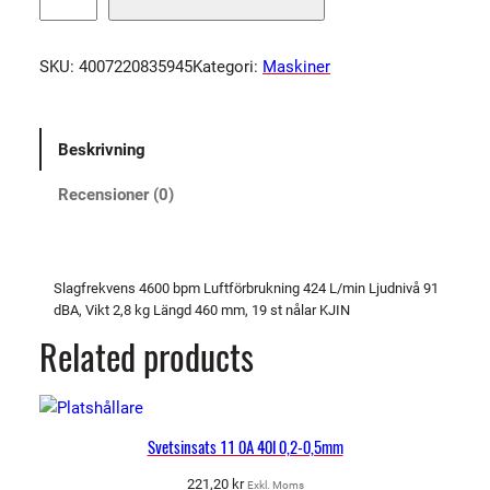
N
å
SKU:
4007220835945
Kategori:
Maskiner
l
h
a
Beskrivning
c
k
Recensioner (0)
a
4
6
0
Slagfrekvens 4600 bpm Luftförbrukning 424 L/min Ljudnivå 91
dBA, Vikt 2,8 kg Längd 460 mm, 19 st nålar KJIN
0
b
Related products
p
m
m
Svetsinsats 11 0A 40l 0,2-0,5mm
ä
n
221,20
kr
Exkl. Moms