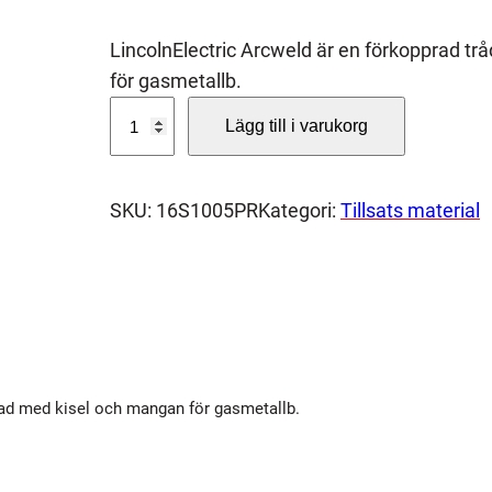
LincolnElectric Arcweld är en förkopprad t
för gasmetallb.
M
Lägg till i varukorg
I
G
t
SKU:
16S1005PR
Kategori:
Tillsats material
r
å
d
S
U
P
rad med kisel och mangan för gasmetallb.
R
A
M