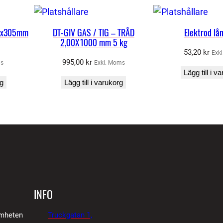
I
G
x5x305mm
DT-GIV GAS / TIG – TRÅD
Elektrod lå
1
2,00X1000 mm 5 kg
,
53,20
kr
Exk
995,00
kr
0
ms
Exkl. Moms
Lägg till i v
m
rg
Lägg till i varukorg
m
5
k
g
/
s
p
o
INFO
l
amheten
Truckgatan 1,
e