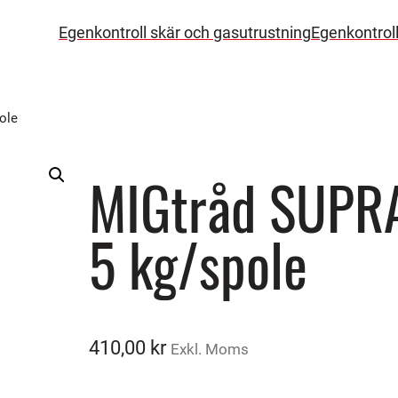
Egenkontroll skär och gasutrustning
Egenkontrol
ole
MIGtråd SUPR
5 kg/spole
410,00
kr
Exkl. Moms