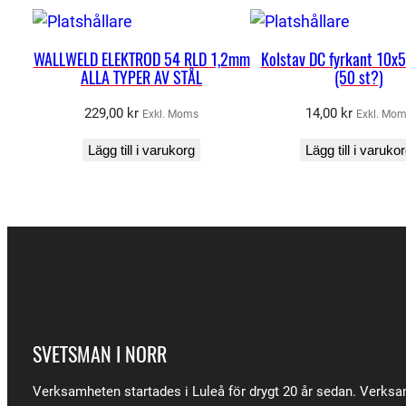
WALLWELD ELEKTROD 54 RLD 1,2mm
Kolstav DC fyrkant 10
ALLA TYPER AV STÅL
(50 st?)
229,00
kr
14,00
kr
Exkl. Moms
Exkl. Mo
Lägg till i varukorg
Lägg till i varuko
SVETSMAN I NORR
Verksamheten startades i Luleå för drygt 20 år sedan. Verks