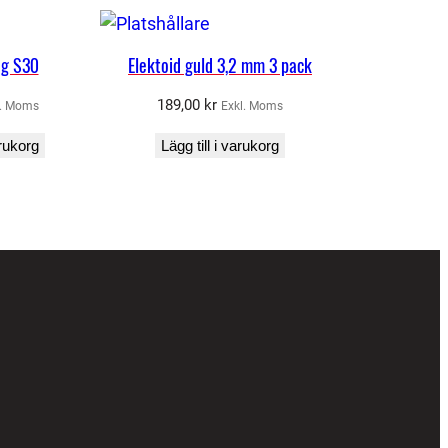
ng S30
Elektoid guld 3,2 mm 3 pack
189,00
kr
l. Moms
Exkl. Moms
arukorg
Lägg till i varukorg