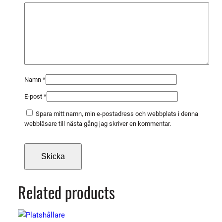
s
t
b
o
b
i
n
Namn
*
m
E-post
*
ä
n
Spara mitt namn, min e-postadress och webbplats i denna
g
webbläsare till nästa gång jag skriver en kommentar.
d
Related products