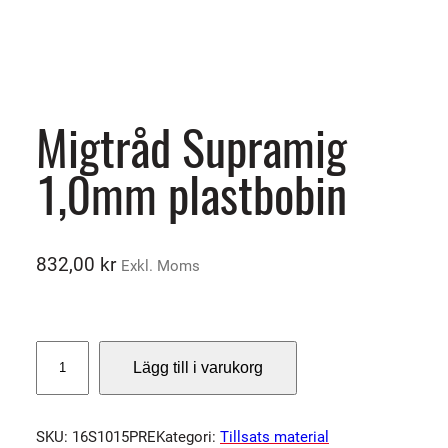
Migtråd Supramig
1,0mm plastbobin
832,00
kr
Exkl. Moms
M
Lägg till i varukorg
i
g
t
SKU:
16S1015PRE
Kategori:
Tillsats material
r