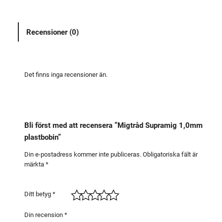
å
d
Recensioner (0)
S
u
p
r
Det finns inga recensioner än.
a
m
i
g
Bli först med att recensera ”Migtråd Supramig 1,0mm
1
plastbobin”
,
0
Din e-postadress kommer inte publiceras.
Obligatoriska fält är
märkta
*
m
m
p
Ditt betyg
*
l
a
Din recension
*