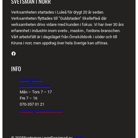
SVETSMAN I NORR
Verksamheten startades i Luleå för drygt 20 år sedan.
Verksamheten flyttades till ”Guldstaden” Skellefteå där
verksamheten drivs vidare med kunden i fokus. Vi har över 30 års
erfarenhet i industrin inom svets-, maskin-, fordons-branschen.
Vårt arbetsfält är i dagsläget från Örnsköldsvik i söder och till
Kiruna i norr, men uppdrag över hela Sverige kan utföras.
Facebook
INFO
Truckgatan 1,
931 27 Skellefteå
Mån – Tors 7 – 17
Fre 7 – 16
070-357 01 21
christer@svetsman.com
© 2025
Svetsman i norr
Designad av
SNPS