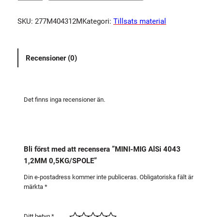
N
I
SKU:
277M404312M
Kategori:
Tillsats material
-
M
I
Recensioner (0)
G
A
l
S
Det finns inga recensioner än.
i
4
0
4
Bli först med att recensera ”MINI-MIG AlSi 4043
3
1,2MM 0,5KG/SPOLE”
1
,
Din e-postadress kommer inte publiceras.
Obligatoriska fält är
märkta
*
2
M
M
Ditt betyg
*