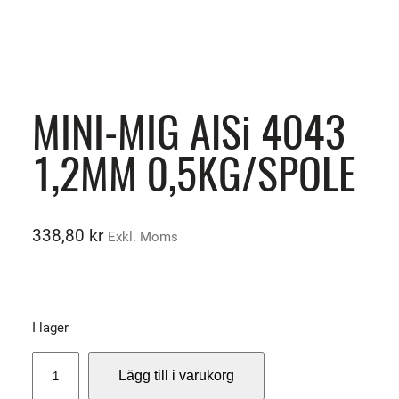
MINI-MIG AlSi 4043
1,2MM 0,5KG/SPOLE
338,80
kr
Exkl. Moms
I lager
M
Lägg till i varukorg
I