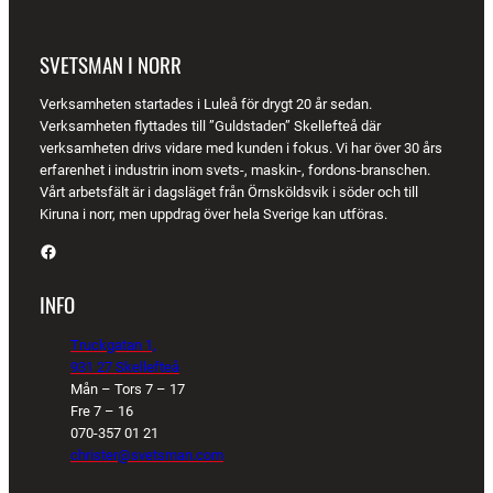
SVETSMAN I NORR
Verksamheten startades i Luleå för drygt 20 år sedan.
Verksamheten flyttades till ”Guldstaden” Skellefteå där
verksamheten drivs vidare med kunden i fokus. Vi har över 30 års
erfarenhet i industrin inom svets-, maskin-, fordons-branschen.
Vårt arbetsfält är i dagsläget från Örnsköldsvik i söder och till
Kiruna i norr, men uppdrag över hela Sverige kan utföras.
Facebook
INFO
Truckgatan 1,
931 27 Skellefteå
Mån – Tors 7 – 17
Fre 7 – 16
070-357 01 21
christer@svetsman.com