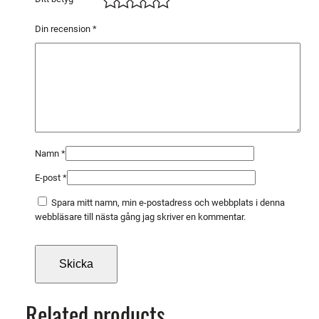
0
,
Din recension
*
5
K
G
/
S
P
O
Namn
*
L
E-post
*
E
m
Spara mitt namn, min e-postadress och webbplats i denna
ä
webbläsare till nästa gång jag skriver en kommentar.
n
g
d
Related products