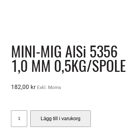
MINI-MIG AlSi 5356
1,0 MM 0,5KG/SPOLE
182,00
kr
Exkl. Moms
M
Lägg till i varukorg
I
N
I