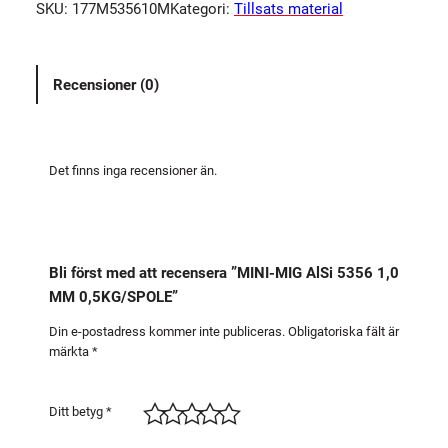
SKU:
177M535610M
Kategori:
Tillsats material
-
M
I
Recensioner (0)
G
A
l
S
Det finns inga recensioner än.
i
5
3
5
Bli först med att recensera ”MINI-MIG AlSi 5356 1,0
6
MM 0,5KG/SPOLE”
1
,
Din e-postadress kommer inte publiceras.
Obligatoriska fält är
märkta
*
0
M
M
Ditt betyg
*
0