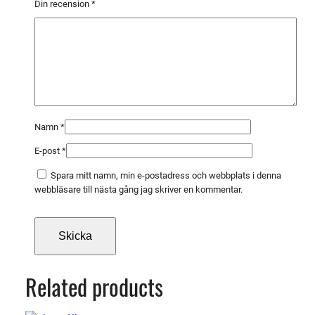
,
Din recension
*
5
K
G
/
S
P
O
Namn
*
L
E-post
*
E
m
Spara mitt namn, min e-postadress och webbplats i denna
ä
webbläsare till nästa gång jag skriver en kommentar.
n
g
d
Related products