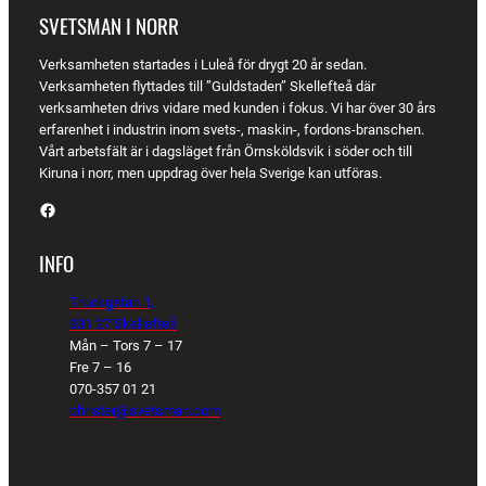
SVETSMAN I NORR
Verksamheten startades i Luleå för drygt 20 år sedan.
Verksamheten flyttades till ”Guldstaden” Skellefteå där
verksamheten drivs vidare med kunden i fokus. Vi har över 30 års
erfarenhet i industrin inom svets-, maskin-, fordons-branschen.
Vårt arbetsfält är i dagsläget från Örnsköldsvik i söder och till
Kiruna i norr, men uppdrag över hela Sverige kan utföras.
Facebook
INFO
Truckgatan 1,
931 27 Skellefteå
Mån – Tors 7 – 17
Fre 7 – 16
070-357 01 21
christer@svetsman.com