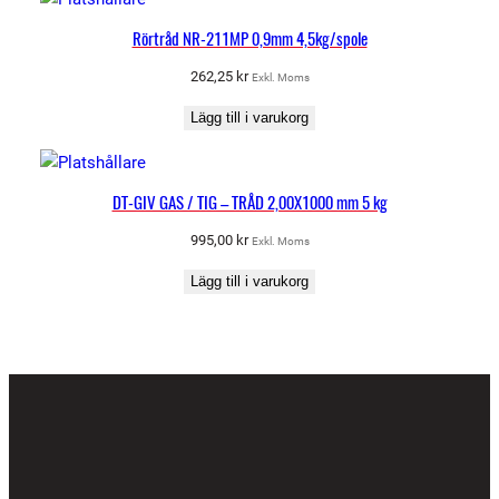
Rörtråd NR-211MP 0,9mm 4,5kg/spole
262,25
kr
Exkl. Moms
Lägg till i varukorg
DT-GIV GAS / TIG – TRÅD 2,00X1000 mm 5 kg
995,00
kr
Exkl. Moms
Lägg till i varukorg