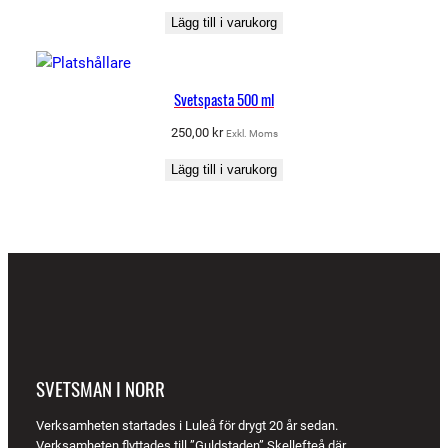
d
Lägg till i varukorg
Svetspasta 500 ml
250,00
kr
Exkl. Moms
Lägg till i varukorg
SVETSMAN I NORR
Verksamheten startades i Luleå för drygt 20 år sedan.
Verksamheten flyttades till ”Guldstaden” Skellefteå där