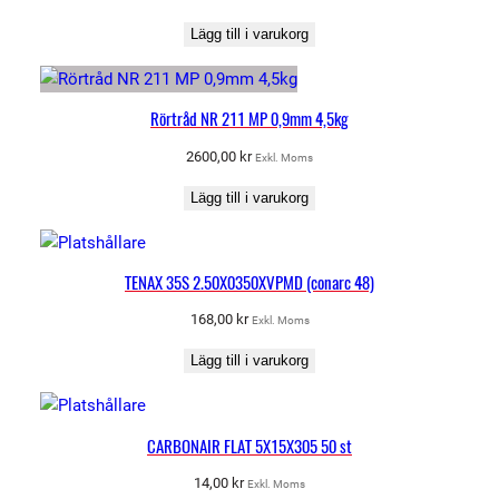
S
T
Lägg till i varukorg
E
E
L
Rörtråd NR 211 MP 0,9mm 4,5kg
O
2600,00
kr
Exkl. Moms
X
1
Lägg till i varukorg
0
s
t
TENAX 35S 2.50X0350XVPMD (conarc 48)
/
168,00
kr
Exkl. Moms
f
r
Lägg till i varukorg
p
m
ä
CARBONAIR FLAT 5X15X305 50 st
n
g
14,00
kr
Exkl. Moms