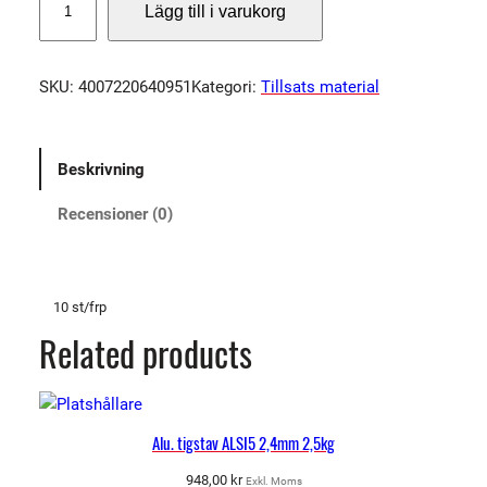
Lägg till i varukorg
A
V
R
SKU:
4007220640951
Kategori:
Tillsats material
O
N
D
Beskrivning
E
L
Recensioner (0)
L
E
2
3
10 st/frp
0
Related products
-
7
P
S
Alu. tigstav ALSI5 2,4mm 2,5kg
F
948,00
kr
Exkl. Moms