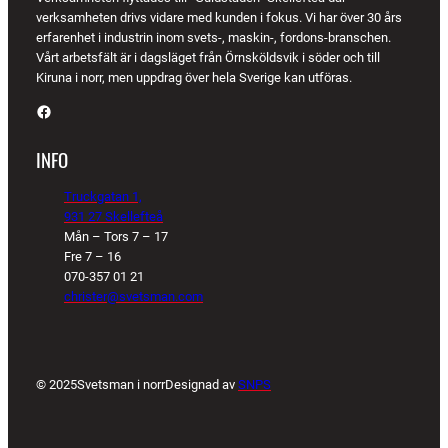
verksamheten drivs vidare med kunden i fokus. Vi har över 30 års
erfarenhet i industrin inom svets-, maskin-, fordons-branschen.
Vårt arbetsfält är i dagsläget från Örnsköldsvik i söder och till
Kiruna i norr, men uppdrag över hela Sverige kan utföras.
Facebook
INFO
Truckgatan 1,
931 27 Skellefteå
Mån – Tors 7 – 17
Fre 7 – 16
070-357 01 21
christer@svetsman.com
© 2025
Svetsman i norr
Designad av
SNPS