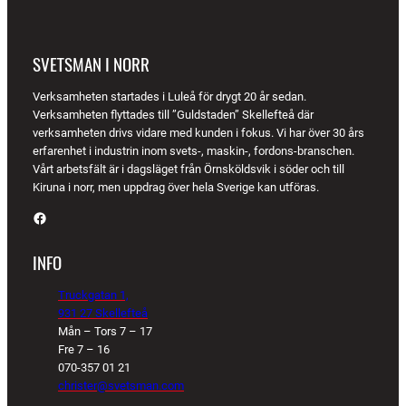
SVETSMAN I NORR
Verksamheten startades i Luleå för drygt 20 år sedan.
Verksamheten flyttades till ”Guldstaden” Skellefteå där
verksamheten drivs vidare med kunden i fokus. Vi har över 30 års
erfarenhet i industrin inom svets-, maskin-, fordons-branschen.
Vårt arbetsfält är i dagsläget från Örnsköldsvik i söder och till
Kiruna i norr, men uppdrag över hela Sverige kan utföras.
Facebook
INFO
Truckgatan 1,
931 27 Skellefteå
Mån – Tors 7 – 17
Fre 7 – 16
070-357 01 21
christer@svetsman.com