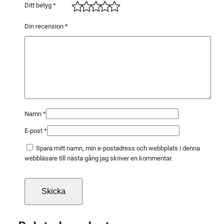
P
Ditt betyg
*
A
C
Din recension
*
K
O
2
,
A
R
,
Namn
*
M
E-post
*
I
S
Spara mitt namn, min e-postadress och webbplats i denna
O
webbläsare till nästa gång jag skriver en kommentar.
N
m
ä
n
g