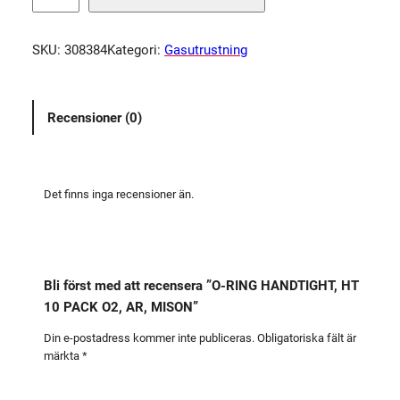
R
I
SKU:
308384
Kategori:
Gasutrustning
N
G
H
Recensioner (0)
A
N
D
T
Det finns inga recensioner än.
I
G
H
T
Bli först med att recensera ”O-RING HANDTIGHT, HT
,
10 PACK O2, AR, MISON”
H
T
Din e-postadress kommer inte publiceras.
Obligatoriska fält är
märkta
*
1
0